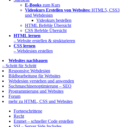
E-Books
zum Kurs
Videokurs Erstellen von Websites:
HTML5, CSS3
und Webdesign
Videokurs bestellen
HTML Befehle Übersicht
CSS Befehle Übersicht
HTML lernen
– Website erstellen & strukturieren
CSS lernen
– Webdesign erstellen
Websites nachbauen
– Schritt für Schritt
Responsive Webdesign
Bildbearbeitung für Websites
Webdesign verstehen und anwenden
Suchmaschinenoptimierung – SEO
Programmierung und Websites
Forum
mehr zu HTML, CSS und Websites
Fortgeschrittene
Recht
Emmet – schneller Code erstellen
SSI – Server Side Includes