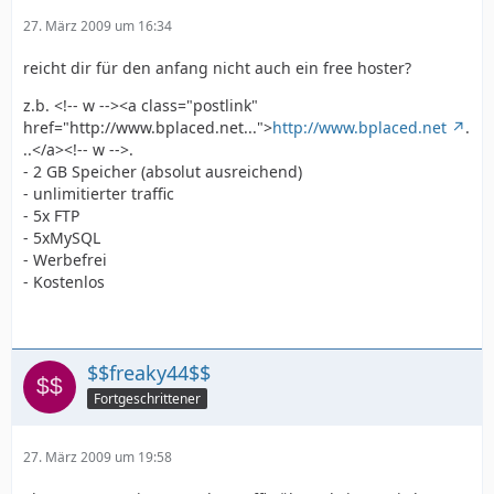
27. März 2009 um 16:34
reicht dir für den anfang nicht auch ein free hoster?
z.b. <!-- w --><a class="postlink"
href="http://www.bplaced.net...">
http://www.bplaced.net
.
..</a><!-- w -->.
- 2 GB Speicher (absolut ausreichend)
- unlimitierter traffic
- 5x FTP
- 5xMySQL
- Werbefrei
- Kostenlos
$$freaky44$$
Fortgeschrittener
27. März 2009 um 19:58