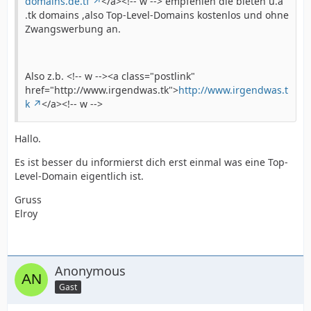
domains.de.tf
</a><!-- w --> empfehlen die bieten u.a
.tk domains ,also Top-Level-Domains kostenlos und ohne
Zwangswerbung an.
Also z.b. <!-- w --><a class="postlink"
href="http://www.irgendwas.tk">
http://www.irgendwas.t
k
</a><!-- w -->
Hallo.
Es ist besser du informierst dich erst einmal was eine Top-
Level-Domain eigentlich ist.
Gruss
Elroy
Anonymous
Gast