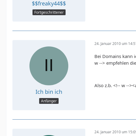
$$freaky44$$
Fortgeschrittener
24. Januar 2010 um 14:5
Bei Domains kann ic
w --> empfehlen di
Also z.b. <!-- w --
Ich bin ich
Anfänger
24. Januar 2010 um 15:0