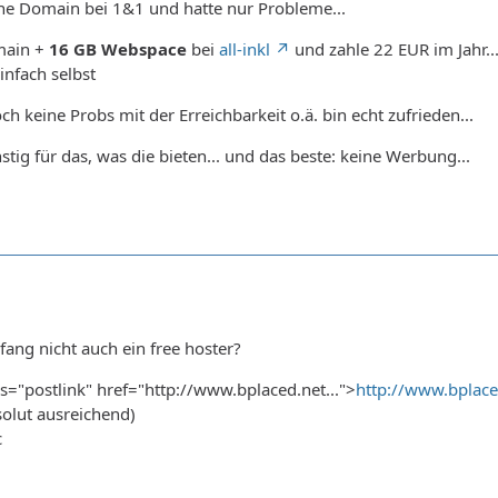
ine Domain bei 1&1 und hatte nur Probleme...
main +
16 GB Webspace
bei
all-inkl
und zahle 22 EUR im Jahr.
einfach selbst
noch keine Probs mit der Erreichbarkeit o.ä. bin echt zufrieden...
stig für das, was die bieten... und das beste: keine Werbung...
nfang nicht auch ein free hoster?
ass="postlink" href="http://www.bplaced.net...">
http://www.bplace
solut ausreichend)
c