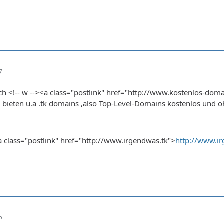
7
h <!-- w --><a class="postlink" href="http://www.kostenlos-doma
e bieten u.a .tk domains ,also Top-Level-Domains kostenlos und
><a class="postlink" href="http://www.irgendwas.tk">
http://www.i
5