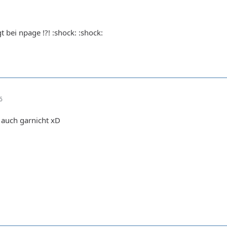
t bei npage !?! :shock: :shock:
6
 auch garnicht xD