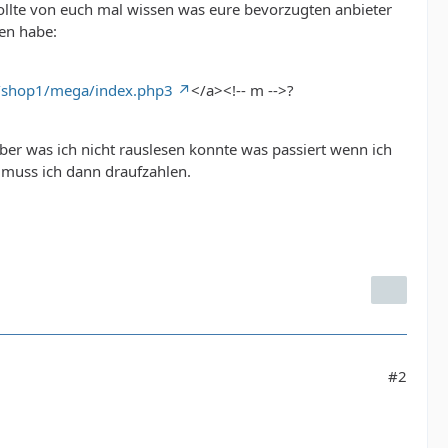
wollte von euch mal wissen was eure bevorzugten anbieter
en habe:
de/shop1/mega/index.php3
</a><!-- m -->?
er was ich nicht rauslesen konnte was passiert wenn ich
r muss ich dann draufzahlen.
#2