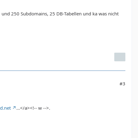
.. und 250 Subdomains, 25 DB-Tabellen und ka was nicht
#3
d.net
...</a><!-- w -->.