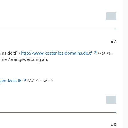
#7
ins.de.tf">
http://www.kostenlos-domains.de.tf
</a><!--
 ohne Zwangswerbung an.
rgendwas.tk
</a><!-- w -->
#8