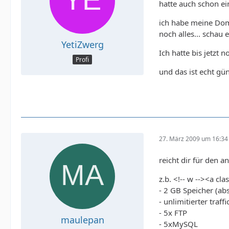
hatte auch schon e
ich habe meine Do
noch alles... schau 
YetiZwerg
Ich hatte bis jetzt 
Profi
und das ist echt gün
27. März 2009 um 16:34
reicht dir für den a
z.b. <!-- w --><a cl
- 2 GB Speicher (ab
- unlimitierter traffi
- 5x FTP
maulepan
- 5xMySQL