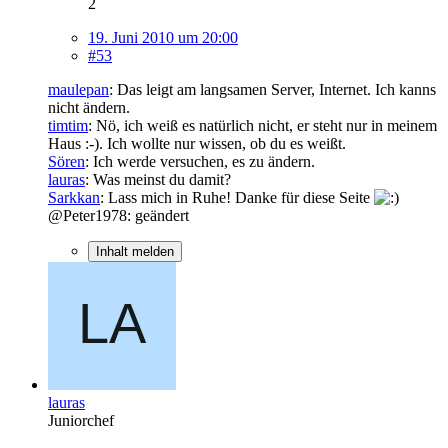
2
19. Juni 2010 um 20:00
#53
maulepan
: Das leigt am langsamen Server, Internet. Ich kanns
nicht ändern.
timtim
: Nö, ich weiß es natürlich nicht, er steht nur in meinem
Haus :-). Ich wollte nur wissen, ob du es weißt.
Sören
: Ich werde versuchen, es zu ändern.
lauras
: Was meinst du damit?
Sarkkan
: Lass mich in Ruhe! Danke für diese Seite
@Peter1978: geändert
Inhalt melden
lauras
Juniorchef