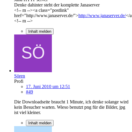
Denke dahinter steht der komplette Janaserver
<!-- m --><a class="postlink"
href="http://www.janaserver.de/">
http://www.janaserver.de/
</
<!-- m -->
Inhalt melden
Sören
Profi
17. Juni 2010 um 12:51
#49
Die Downloadseite braucht 1 Minute, ich denke solange wird
kein Besucher warten. Wieso benutzt png für die Bilder, jpg
ist viel kleiner.
Inhalt melden