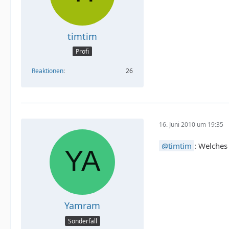
timtim
Profi
Reaktionen
26
16. Juni 2010 um 19:35
timtim
: Welches
Yamram
Sonderfall