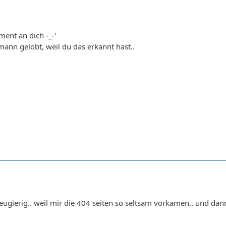
ent an dich -_-'
mann gelobt, weil du das erkannt hast..
t neugierig.. weil mir die 404 seiten so seltsam vorkamen.. und da