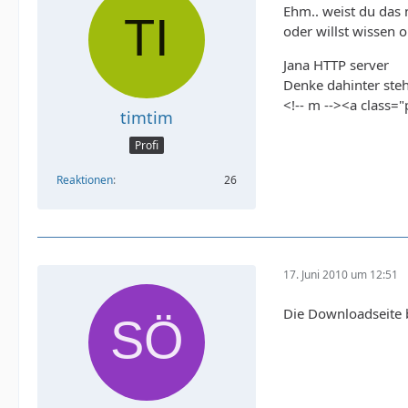
Ehm.. weist du das n
oder willst wissen 
Jana HTTP server
Denke dahinter steh
<!-- m --><a class=
timtim
Profi
Reaktionen
26
17. Juni 2010 um 12:51
Die Downloadseite b