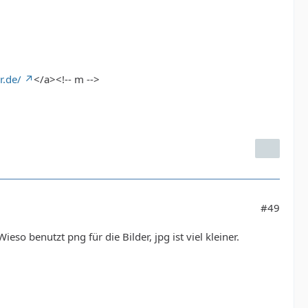
r.de/
</a><!-- m -->
#49
o benutzt png für die Bilder, jpg ist viel kleiner.