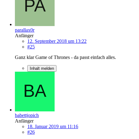
parallax0r
Anfänger
12. September 2018 um 13:22
#25
Ganz klar Game of Thrones - da passt einfach alles.
Inhalt melden
babettjopich
Anfänger
18. Januar 2019 um 11:16
#26