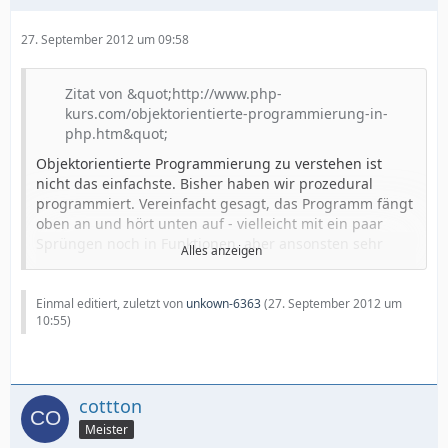
27. September 2012 um 09:58
Zitat von &quot;http://www.php-
kurs.com/objektorientierte-programmierung-in-
php.htm&quot;
Objektorientierte Programmierung zu verstehen ist
nicht das einfachste. Bisher haben wir prozedural
programmiert. Vereinfacht gesagt, das Programm fängt
oben an und hört unten auf - vielleicht mit ein paar
Sprüngen noch in Funktionen, aber ansonsten sehr
Alles anzeigen
linear.
Bei der Objektorientierten Programmierung ist die
Einmal editiert, zuletzt von
unkown-6363
(
27. September 2012 um
Zielsetzung, dass
10:55
)
Quellcode einfacher wiederverwertet werden
kann
cottton
der Quellcode übersichtlicher wird
Meister
zukünftige Erweiterungen einfach werden.