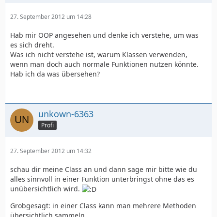
Vor dem gesamten "einfacher, übersichtlicher und
27. September 2012 um 14:28
besser" steht i.d.R. ein härterer Lernprozess, der es
aber Wert ist. Die anfänglichen Tränen werden später
Hab mir OOP angesehen und denke ich verstehe, um was
durch viel gesparte Zeit wett gemacht - Sie können die
es sich dreht.
Tränen am Meer trocken lassen, wo andere immer noch
Was ich nicht verstehe ist, warum Klassen verwenden,
an derselben Aufgabe prozedural programmieren.
wenn man doch auch normale Funktionen nutzen könnte.
Hab ich da was übersehen?
Ein weiterer großer Vorteil entsteht, dass Sie selbst
durch ein Grundverständnis fremde objektorientiert
programmierte Klassen
in Ihren eigenen Projekte
einsetzen können
und dadurch
massig Zeit sparen
.
unkown-6363
Profi
27. September 2012 um 14:32
schau dir meine Class an und dann sage mir bitte wie du
alles sinnvoll in einer Funktion unterbringst ohne das es
unübersichtlich wird.
Grobgesagt: in einer Class kann man mehrere Methoden
übersichtlich sammeln.