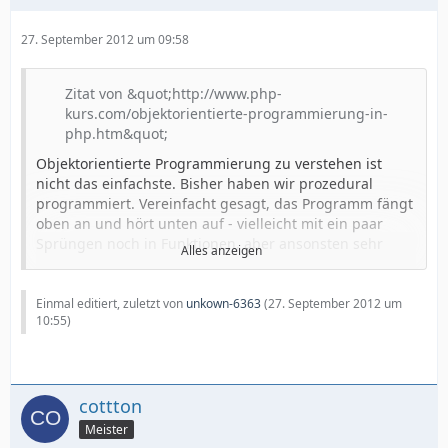
27. September 2012 um 09:58
Zitat von &quot;http://www.php-
kurs.com/objektorientierte-programmierung-in-
php.htm&quot;
Objektorientierte Programmierung zu verstehen ist
nicht das einfachste. Bisher haben wir prozedural
programmiert. Vereinfacht gesagt, das Programm fängt
oben an und hört unten auf - vielleicht mit ein paar
Sprüngen noch in Funktionen, aber ansonsten sehr
Alles anzeigen
linear.
Bei der Objektorientierten Programmierung ist die
Einmal editiert, zuletzt von
unkown-6363
(
27. September 2012 um
Zielsetzung, dass
10:55
)
Quellcode einfacher wiederverwertet werden
kann
cottton
der Quellcode übersichtlicher wird
Meister
zukünftige Erweiterungen einfach werden.