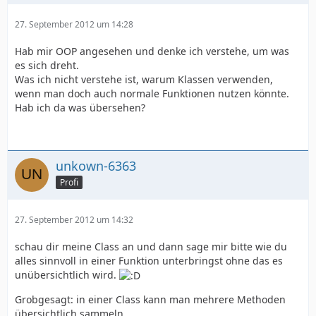
Vor dem gesamten "einfacher, übersichtlicher und
27. September 2012 um 14:28
besser" steht i.d.R. ein härterer Lernprozess, der es
aber Wert ist. Die anfänglichen Tränen werden später
Hab mir OOP angesehen und denke ich verstehe, um was
durch viel gesparte Zeit wett gemacht - Sie können die
es sich dreht.
Tränen am Meer trocken lassen, wo andere immer noch
Was ich nicht verstehe ist, warum Klassen verwenden,
an derselben Aufgabe prozedural programmieren.
wenn man doch auch normale Funktionen nutzen könnte.
Hab ich da was übersehen?
Ein weiterer großer Vorteil entsteht, dass Sie selbst
durch ein Grundverständnis fremde objektorientiert
programmierte Klassen
in Ihren eigenen Projekte
einsetzen können
und dadurch
massig Zeit sparen
.
unkown-6363
Profi
27. September 2012 um 14:32
schau dir meine Class an und dann sage mir bitte wie du
alles sinnvoll in einer Funktion unterbringst ohne das es
unübersichtlich wird.
Grobgesagt: in einer Class kann man mehrere Methoden
übersichtlich sammeln.