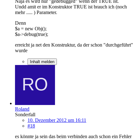
Naja es wird nur "gedebugged" wenn der TRUE ist.
Undd amit er im Konstruktor TRUE ist brauch ich (noch
mehr ..... ) Parameter.
Denn
$a = new Obj();
$a->debug(true);
erreicht ja net den Konstruktur, da der schon "durchgeführt"
wurde
Inhalt melden
Roland
Sonderfall
10. Dezember 2012 um 16:11
#18
es könnte ja sein das beim verbinden auch schon ein Fehler