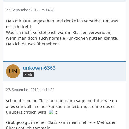
Vor dem gesamten "einfacher, übersichtlicher und
27. September 2012 um 14:28
besser" steht i.d.R. ein härterer Lernprozess, der es
aber Wert ist. Die anfänglichen Tränen werden später
Hab mir OOP angesehen und denke ich verstehe, um was
durch viel gesparte Zeit wett gemacht - Sie können die
es sich dreht.
Tränen am Meer trocken lassen, wo andere immer noch
Was ich nicht verstehe ist, warum Klassen verwenden,
an derselben Aufgabe prozedural programmieren.
wenn man doch auch normale Funktionen nutzen könnte.
Hab ich da was übersehen?
Ein weiterer großer Vorteil entsteht, dass Sie selbst
durch ein Grundverständnis fremde objektorientiert
programmierte Klassen
in Ihren eigenen Projekte
einsetzen können
und dadurch
massig Zeit sparen
.
unkown-6363
Profi
27. September 2012 um 14:32
schau dir meine Class an und dann sage mir bitte wie du
alles sinnvoll in einer Funktion unterbringst ohne das es
unübersichtlich wird.
Grobgesagt: in einer Class kann man mehrere Methoden
übersichtlich sammeln.