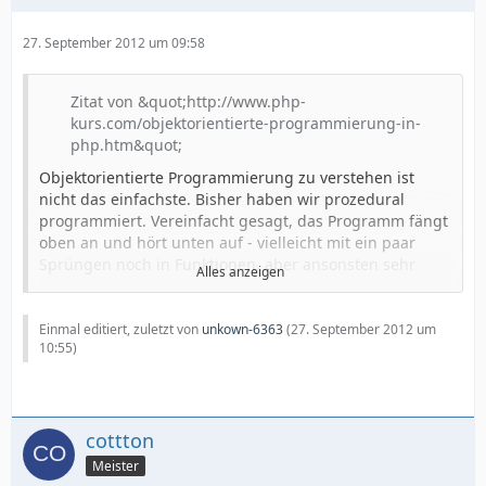
27. September 2012 um 09:58
Zitat von &quot;http://www.php-
kurs.com/objektorientierte-programmierung-in-
php.htm&quot;
Objektorientierte Programmierung zu verstehen ist
nicht das einfachste. Bisher haben wir prozedural
programmiert. Vereinfacht gesagt, das Programm fängt
oben an und hört unten auf - vielleicht mit ein paar
Sprüngen noch in Funktionen, aber ansonsten sehr
Alles anzeigen
linear.
Bei der Objektorientierten Programmierung ist die
Einmal editiert, zuletzt von
unkown-6363
(
27. September 2012 um
Zielsetzung, dass
10:55
)
Quellcode einfacher wiederverwertet werden
kann
cottton
der Quellcode übersichtlicher wird
Meister
zukünftige Erweiterungen einfach werden.