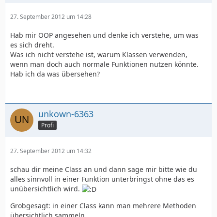
Vor dem gesamten "einfacher, übersichtlicher und
27. September 2012 um 14:28
besser" steht i.d.R. ein härterer Lernprozess, der es
aber Wert ist. Die anfänglichen Tränen werden später
Hab mir OOP angesehen und denke ich verstehe, um was
durch viel gesparte Zeit wett gemacht - Sie können die
es sich dreht.
Tränen am Meer trocken lassen, wo andere immer noch
Was ich nicht verstehe ist, warum Klassen verwenden,
an derselben Aufgabe prozedural programmieren.
wenn man doch auch normale Funktionen nutzen könnte.
Hab ich da was übersehen?
Ein weiterer großer Vorteil entsteht, dass Sie selbst
durch ein Grundverständnis fremde objektorientiert
programmierte Klassen
in Ihren eigenen Projekte
einsetzen können
und dadurch
massig Zeit sparen
.
unkown-6363
Profi
27. September 2012 um 14:32
schau dir meine Class an und dann sage mir bitte wie du
alles sinnvoll in einer Funktion unterbringst ohne das es
unübersichtlich wird.
Grobgesagt: in einer Class kann man mehrere Methoden
übersichtlich sammeln.