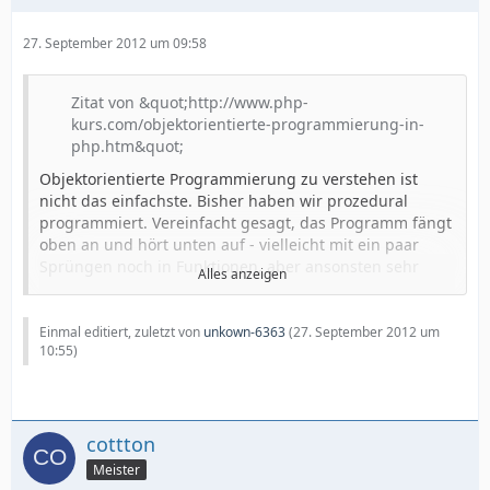
27. September 2012 um 09:58
Zitat von &quot;http://www.php-
kurs.com/objektorientierte-programmierung-in-
php.htm&quot;
Objektorientierte Programmierung zu verstehen ist
nicht das einfachste. Bisher haben wir prozedural
programmiert. Vereinfacht gesagt, das Programm fängt
oben an und hört unten auf - vielleicht mit ein paar
Sprüngen noch in Funktionen, aber ansonsten sehr
Alles anzeigen
linear.
Bei der Objektorientierten Programmierung ist die
Einmal editiert, zuletzt von
unkown-6363
(
27. September 2012 um
Zielsetzung, dass
10:55
)
Quellcode einfacher wiederverwertet werden
kann
cottton
der Quellcode übersichtlicher wird
Meister
zukünftige Erweiterungen einfach werden.