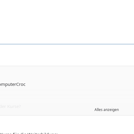
ComputerCroc
der Kurse?
Alles anzeigen
kürzt