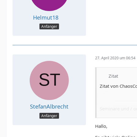
Helmut18
Anfänger
27. April 2020 um 06:54
Zitat
Zitat von Chaos
StefanAlbrecht
Seminare und / o
Anfänger
<<
Hallo,
Das Zitat wird ge