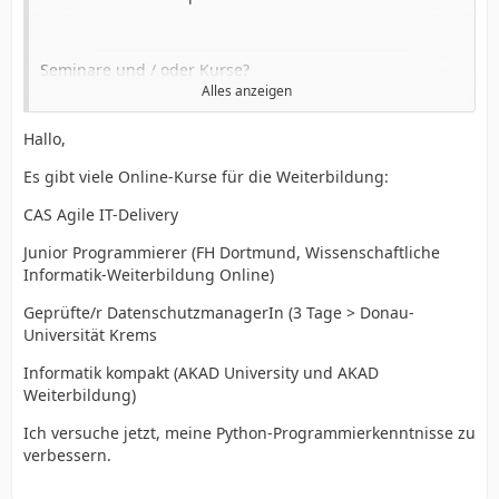
Seminare und / oder Kurse?
Alles anzeigen
<<
Hallo,
Das Zitat wird gekürzt
Es gibt viele Online-Kurse für die Weiterbildung:
<<
CAS Agile IT-Delivery
essaydune
Junior Programmierer (FH Dortmund, Wissenschaftliche
Informatik-Weiterbildung Online)
Geprüfte/r DatenschutzmanagerIn (3 Tage > Donau-
Universität Krems
Informatik kompakt (AKAD University und AKAD
Weiterbildung)
Ich versuche jetzt, meine Python-Programmierkenntnisse zu
verbessern.