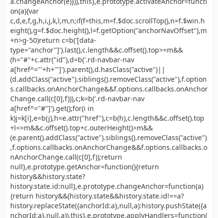
a.changeAnchor(e)})),this},e.prototype.activateAnchor=functi
on(a){var
c,d,e,f,g,h,i,j,k,l,m,n;if(f=this,m=f.$doc.scrollTop(),n=f.$win.h
eight(),g=f.$doc.height(),l=f.getOption("anchorNavOffset"),m
+n>g-50)return c=b('[data-
type="anchor"]').last(),c.length&&c.offset().top>=m&&
(h="#"+c.attr("id"),d=b('.rd-navbar-nav
a[href^="'+h+'"]').parent(),d.hasClass("active")||
(d.addClass("active").siblings().removeClass("active"),f.option
s.callbacks.onAnchorChange&&f.options.callbacks.onAnchor
Change.call(c[0],f))),c;k=b('.rd-navbar-nav
a[href^="#"]').get();for(i in
k)j=k[i],e=b(j),h=e.attr("href"),c=b(h),c.length&&c.offset().top
+l<=m&&c.offset().top+c.outerHeight()>m&&
(e.parent().addClass("active").siblings().removeClass("active")
,f.options.callbacks.onAnchorChange&&f.options.callbacks.o
nAnchorChange.call(c[0],f));return
null},e.prototype.getAnchor=function(){return
history&&history.state?
history.state.id:null},e.prototype.changeAnchor=function(a)
{return history&&(history.state&&history.state.id!==a?
history.replaceState({anchorId:a},null,a):history.pushState({a
nchorId:a},null,a)),this},e.prototype.applyHandlers=function(