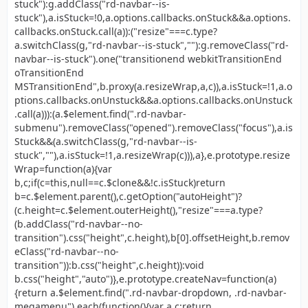
stuck"):g.addClass("rd-navbar--is-
stuck"),a.isStuck=!0,a.options.callbacks.onStuck&&a.options.
callbacks.onStuck.call(a)):("resize"===c.type?
a.switchClass(g,"rd-navbar--is-stuck",""):g.removeClass("rd-
navbar--is-stuck").one("transitionend webkitTransitionEnd
oTransitionEnd
MSTransitionEnd",b.proxy(a.resizeWrap,a,c)),a.isStuck=!1,a.o
ptions.callbacks.onUnstuck&&a.options.callbacks.onUnstuck
.call(a))):(a.$element.find(".rd-navbar-
submenu").removeClass("opened").removeClass("focus"),a.is
Stuck&&(a.switchClass(g,"rd-navbar--is-
stuck",""),a.isStuck=!1,a.resizeWrap(c))),a},e.prototype.resize
Wrap=function(a){var
b,c;if(c=this,null==c.$clone&&!c.isStuck)return
b=c.$element.parent(),c.getOption("autoHeight")?
(c.height=c.$element.outerHeight(),"resize"===a.type?
(b.addClass("rd-navbar--no-
transition").css("height",c.height),b[0].offsetHeight,b.remov
eClass("rd-navbar--no-
transition")):b.css("height",c.height)):void
b.css("height","auto")},e.prototype.createNav=function(a)
{return a.$element.find(".rd-navbar-dropdown, .rd-navbar-
megamenu").each(function(){var a,c;return