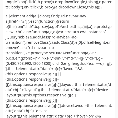
toggle").on("click",b.proxy(a.dropdownToggle,this,a)),c.paren
ts("body").on("click",b.proxy(a.dropdownClose,this,a))}),
a.$element.add(a.$clone).find('.rd-navbar-nav
a[href^="#"]').each(function(){return
b(this).on("click",b.proxy(a.goToAnchor,this,a))}),a},e.prototyp
e.switchClass=function(a,c,d){var e;return e=a instanceof
jQuery?a:b(a),e.addClass("rd-navbar--no-
transition").removeClass(c).addClass(d),e[0].offsetHeight,e.r
emoveClass("rd-navbar--no-
transition")},e.prototype.setDataAPI=function(a){var
b,c,d,e,f,g;for(b=["-","-xs-","-sm-","-md-","-lg-","-xl-"],g=
[0,480,768,992,1200,1800],c=d=0,e=g.length;d<e;c=++d)f=g[c
],this.$element.attr("data"+b[c]+"layout")&&
(this.options.responsive[g[c]]||
(this.options.responsive[g[c]]=
{}),this.options.responsive[g[c]].layout=this.$element.attr("d
ata"+b[c]+"layout")),this.$element.attr("data"+b[c]+"device-
layout")&&(this.options.responsive[g[c]]||
(this.options.responsive[g[c]]=
{}),this.options.responsive[g[c]].deviceLayout=this.$element.
attr("data"+b[c]+"device-
layout")),this.$element.attr("data"+b[c]+"hover-on")&&