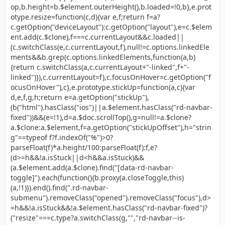
op,b.height=b.$element.outerHeight(),b.loaded=!0,b},e.prot
otype.resize=function(c,d){var e,f;return f=a?
c.getOption("deviceLayout"):c.getOption("layout"),e=c.$elem
ent.add(c.$clone),f===c.currentLayout&&c.loaded||
(c.switchClass(e,c.currentLayout,f),null!=c.options.linkedEle
ments&&b.grep(c.options.linkedElements,function(a,b)
{return c.switchClass(a,c.currentLayout+"-linked",f+"-
linked")}),c.currentLayout=f),c.focusOnHover=c.getOption("f
ocusOnHover"),c},e.prototype.stickUp=function(a,c){var
d,e,f,g,h;return e=a.getOption("stickUp"),
(b("html").hasClass("ios")||a.$element.hasClass("rd-navbar-
fixed"))&&(e=!1),d=a.$doc.scrollTop(),g=null!=a.$clone?
a.$clone:a.$element,f=a.getOption("stickUpOffset"),h="strin
g"==typeof f?f.indexOf("%")>0?
parseFloat(f)*a.height/100:parseFloat(f):f,e?
(d>=h&&!a.isStuck||d<h&&a.isStuck)&&
(a.$element.add(a.$clone).find("[data-rd-navbar-
toggle]").each(function(){b.proxy(a.closeToggle,this)
(a,!1)}).end().find(".rd-navbar-
submenu").removeClass("opened").removeClass("focus"),d>
=h&&!a.isStuck&&!a.$element.hasClass("rd-navbar-fixed")?
("resize"===c.type?a.switchClass(g,"","rd-navbar--is-