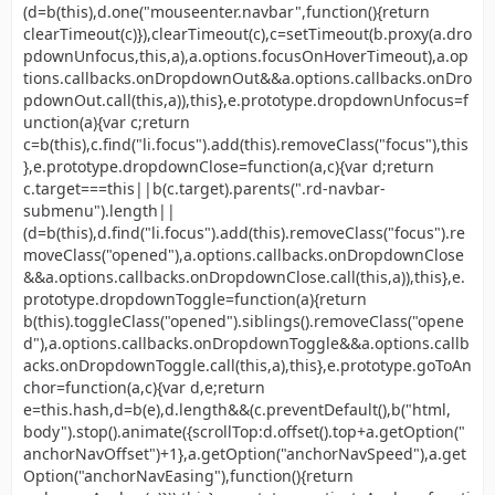
(d=b(this),d.one("mouseenter.navbar",function(){return
clearTimeout(c)}),clearTimeout(c),c=setTimeout(b.proxy(a.dro
pdownUnfocus,this,a),a.options.focusOnHoverTimeout),a.op
tions.callbacks.onDropdownOut&&a.options.callbacks.onDro
pdownOut.call(this,a)),this},e.prototype.dropdownUnfocus=f
unction(a){var c;return
c=b(this),c.find("li.focus").add(this).removeClass("focus"),this
},e.prototype.dropdownClose=function(a,c){var d;return
c.target===this||b(c.target).parents(".rd-navbar-
submenu").length||
(d=b(this),d.find("li.focus").add(this).removeClass("focus").re
moveClass("opened"),a.options.callbacks.onDropdownClose
&&a.options.callbacks.onDropdownClose.call(this,a)),this},e.
prototype.dropdownToggle=function(a){return
b(this).toggleClass("opened").siblings().removeClass("opene
d"),a.options.callbacks.onDropdownToggle&&a.options.callb
acks.onDropdownToggle.call(this,a),this},e.prototype.goToAn
chor=function(a,c){var d,e;return
e=this.hash,d=b(e),d.length&&(c.preventDefault(),b("html,
body").stop().animate({scrollTop:d.offset().top+a.getOption("
anchorNavOffset")+1},a.getOption("anchorNavSpeed"),a.get
Option("anchorNavEasing"),function(){return