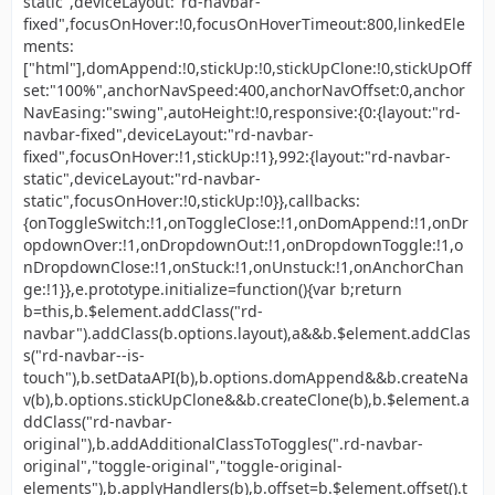
static",deviceLayout:"rd-navbar-
fixed",focusOnHover:!0,focusOnHoverTimeout:800,linkedEle
ments:
["html"],domAppend:!0,stickUp:!0,stickUpClone:!0,stickUpOff
set:"100%",anchorNavSpeed:400,anchorNavOffset:0,anchor
NavEasing:"swing",autoHeight:!0,responsive:{0:{layout:"rd-
navbar-fixed",deviceLayout:"rd-navbar-
fixed",focusOnHover:!1,stickUp:!1},992:{layout:"rd-navbar-
static",deviceLayout:"rd-navbar-
static",focusOnHover:!0,stickUp:!0}},callbacks:
{onToggleSwitch:!1,onToggleClose:!1,onDomAppend:!1,onDr
opdownOver:!1,onDropdownOut:!1,onDropdownToggle:!1,o
nDropdownClose:!1,onStuck:!1,onUnstuck:!1,onAnchorChan
ge:!1}},e.prototype.initialize=function(){var b;return
b=this,b.$element.addClass("rd-
navbar").addClass(b.options.layout),a&&b.$element.addClas
s("rd-navbar--is-
touch"),b.setDataAPI(b),b.options.domAppend&&b.createNa
v(b),b.options.stickUpClone&&b.createClone(b),b.$element.a
ddClass("rd-navbar-
original"),b.addAdditionalClassToToggles(".rd-navbar-
original","toggle-original","toggle-original-
elements"),b.applyHandlers(b),b.offset=b.$element.offset().t