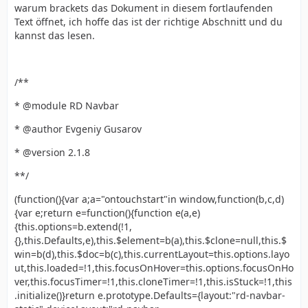
warum brackets das Dokument in diesem fortlaufenden
Text öffnet, ich hoffe das ist der richtige Abschnitt und du
kannst das lesen.
/**
* @module RD Navbar
* @author Evgeniy Gusarov
* @version 2.1.8
**/
(function(){var a;a="ontouchstart"in window,function(b,c,d)
{var e;return e=function(){function e(a,e)
{this.options=b.extend(!1,
{},this.Defaults,e),this.$element=b(a),this.$clone=null,this.$
win=b(d),this.$doc=b(c),this.currentLayout=this.options.layo
ut,this.loaded=!1,this.focusOnHover=this.options.focusOnHo
ver,this.focusTimer=!1,this.cloneTimer=!1,this.isStuck=!1,this
.initialize()}return e.prototype.Defaults={layout:"rd-navbar-