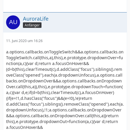
AuroraLife
Anfänger
11. Juni 2020 um 16:26
a.options.callbacks.onToggleSwitch&&a.options.callbacks.on
ToggleSwitch.call(this,a),this},e.prototype.dropdownOver=fu
nction(a,c){var d;return a.focusOnHover&&
(d=b(this),clearTimeout(c),d.addClass("focus").siblings().rem
oveClass("opened").each(a.dropdownUnfocus),a.options.call
backs.onDropdownOver&&a.options.callbacks.onDropdown
Over.call(this,a)),this},e.prototype.dropdownTouch=function(
a,c){var d,e;if(d=b(this),clearTimeout(c),a.focusOnHover)
{if(e=!1,d.hasClass("focus")&&(e=!0),!e)return
d.addClass("focus").siblings().removeClass("opened").each(a.
dropdownUnfocus),!1;a.options.callbacks.onDropdownOver
&&a.options.callbacks.onDropdownOver.call(this,a)}return
this},e.prototype.dropdownOut=function(a,c){var d;return
a.focusOnHover&&