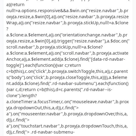
a){return
null!=a.options.responsive&&a.$win.on("resize.navbar",b.pr
oxy(a.resize,a.$win[0],a)).on("resize.navbar",b.proxy(a.resize
Wrap,a)).on("resize.navbar",b.proxy(a.stickUp,null!=a.$clone
?
a.$clone:a.$element,a)).on("orientationchange.navbar",b.pr
oxy(a.resize,a.$win[0],a)).trigger("resize.navbar"),a.$doc.on("
scroll.navbar",b.proxy(a.stickUp,null!=a.$clone?
a.$clone:a.$element,a)).on("scroll.navbar",b.proxy(a.activate
Anchor,a)),a.$element.add(a.$clone).find("[data-rd-navbar-
toggle]").each(function(){var c;return
c=b(this),c.on("click",b.proxy(a.switchToggle,this,a)),c.parent
s("body").on("click",b.proxy(a.closeToggle,this,a))}),a.$eleme
nt.add(a.$clone).find(".rd-navbar-submenu").each(function()
{var c,d;return c=b(this),d=c.parents(".rd-navbar--is-
clone").length?
a.cloneTimer:a.focusTimer,c.on("mouseleave.navbar",b.prox
y(a.dropdownOut,this,a,d)),c.find(">
a").on("mouseenter.navbar",b.proxy(a.dropdownOver,this,a,
d)),c.find(">
a").on("touchstart.navbar",b.proxy(a.dropdownTouch,this,a,
d)),c.find("> .rd-navbar-submenu-