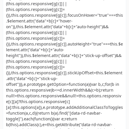
(this.options.responsive[g[c]]||
(this.options.responsive[g[c]]=
{}),this.options.responsive[g[c]].focusOnHover="true"===this
.$element.attr("data"+b[c]+"hover-
on")),this.$element.attr("data"+b[c]+"auto-height")&&
(this.options.responsive[g[c]]||
(this.options.responsive[g[c]]=
{}),this.options.responsive[g[c]].autoHeight="true"===this.$e
lement.attr("data"+b[c]+"auto-
height")),this.$element.attr("data"+b[c]+"stick-up-offset")&&
(this.options.responsive[g[c]]||
(this.options.responsive[g[c]]=
{}),this.options.responsive[g[c]].stickUpOffset=this.$element
.attr("data"+b[c]+"stick-up-
offset"))},e.prototype.getOption=function(a){var b,c;for(b in
this.options.responsive)b<=d.innerWidth&&(c=b);return
null!=this.options.responsive&&null!=this.options.responsiv
e[c][a]?this.options.responsive[c]
[a]:this.options[a]},e.prototype.addAdditionalClassToToggles
=function(a,c,d){return b(a).find("[data-rd-navbar-
toggle]").each(function(){var e;return
b(this).addClass(c),e=this.getAttribute("data-rd-navbar-