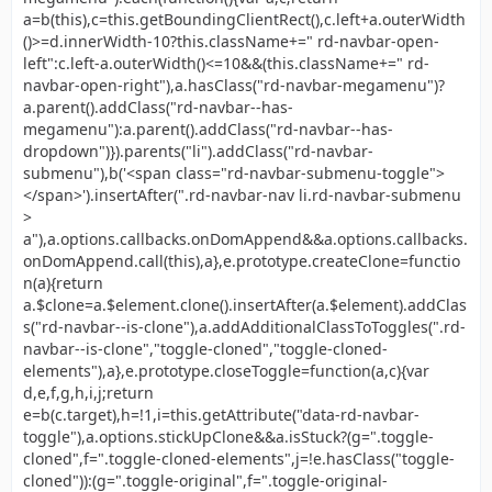
a=b(this),c=this.getBoundingClientRect(),c.left+a.outerWidth
()>=d.innerWidth-10?this.className+=" rd-navbar-open-
left":c.left-a.outerWidth()<=10&&(this.className+=" rd-
navbar-open-right"),a.hasClass("rd-navbar-megamenu")?
a.parent().addClass("rd-navbar--has-
megamenu"):a.parent().addClass("rd-navbar--has-
dropdown")}).parents("li").addClass("rd-navbar-
submenu"),b('<span class="rd-navbar-submenu-toggle">
</span>').insertAfter(".rd-navbar-nav li.rd-navbar-submenu
>
a"),a.options.callbacks.onDomAppend&&a.options.callbacks.
onDomAppend.call(this),a},e.prototype.createClone=functio
n(a){return
a.$clone=a.$element.clone().insertAfter(a.$element).addClas
s("rd-navbar--is-clone"),a.addAdditionalClassToToggles(".rd-
navbar--is-clone","toggle-cloned","toggle-cloned-
elements"),a},e.prototype.closeToggle=function(a,c){var
d,e,f,g,h,i,j;return
e=b(c.target),h=!1,i=this.getAttribute("data-rd-navbar-
toggle"),a.options.stickUpClone&&a.isStuck?(g=".toggle-
cloned",f=".toggle-cloned-elements",j=!e.hasClass("toggle-
cloned")):(g=".toggle-original",f=".toggle-original-