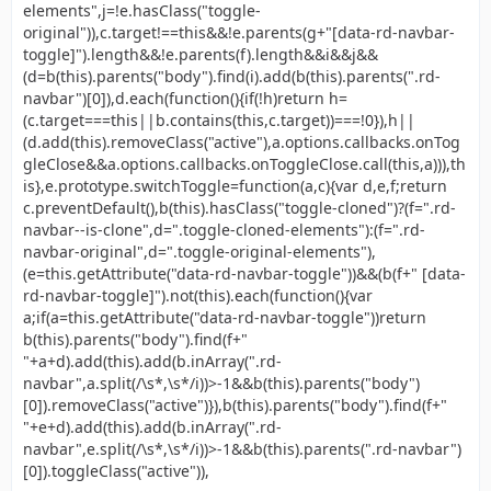
elements",j=!e.hasClass("toggle-
original")),c.target!==this&&!e.parents(g+"[data-rd-navbar-
toggle]").length&&!e.parents(f).length&&i&&j&&
(d=b(this).parents("body").find(i).add(b(this).parents(".rd-
navbar")[0]),d.each(function(){if(!h)return h=
(c.target===this||b.contains(this,c.target))===!0}),h||
(d.add(this).removeClass("active"),a.options.callbacks.onTog
gleClose&&a.options.callbacks.onToggleClose.call(this,a))),th
is},e.prototype.switchToggle=function(a,c){var d,e,f;return
c.preventDefault(),b(this).hasClass("toggle-cloned")?(f=".rd-
navbar--is-clone",d=".toggle-cloned-elements"):(f=".rd-
navbar-original",d=".toggle-original-elements"),
(e=this.getAttribute("data-rd-navbar-toggle"))&&(b(f+" [data-
rd-navbar-toggle]").not(this).each(function(){var
a;if(a=this.getAttribute("data-rd-navbar-toggle"))return
b(this).parents("body").find(f+"
"+a+d).add(this).add(b.inArray(".rd-
navbar",a.split(/\s*,\s*/i))>-1&&b(this).parents("body")
[0]).removeClass("active")}),b(this).parents("body").find(f+"
"+e+d).add(this).add(b.inArray(".rd-
navbar",e.split(/\s*,\s*/i))>-1&&b(this).parents(".rd-navbar")
[0]).toggleClass("active")),