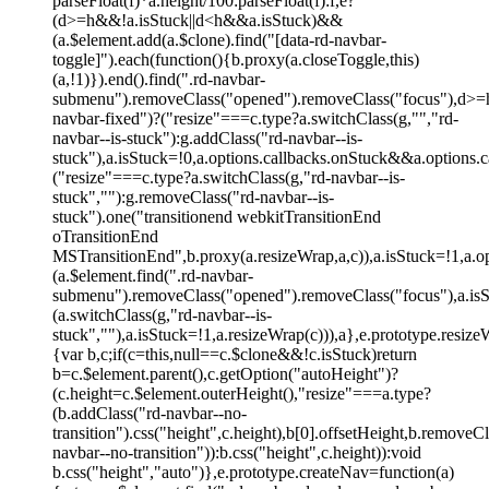
parseFloat(f)*a.height/100:parseFloat(f):f,e?
(d>=h&&!a.isStuck||d<h&&a.isStuck)&&
(a.$element.add(a.$clone).find("[data-rd-navbar-
toggle]").each(function(){b.proxy(a.closeToggle,this)
(a,!1)}).end().find(".rd-navbar-
submenu").removeClass("opened").removeClass("focus"),d>=
navbar-fixed")?("resize"===c.type?a.switchClass(g,"","rd-
navbar--is-stuck"):g.addClass("rd-navbar--is-
stuck"),a.isStuck=!0,a.options.callbacks.onStuck&&a.options.ca
("resize"===c.type?a.switchClass(g,"rd-navbar--is-
stuck",""):g.removeClass("rd-navbar--is-
stuck").one("transitionend webkitTransitionEnd
oTransitionEnd
MSTransitionEnd",b.proxy(a.resizeWrap,a,c)),a.isStuck=!1,a.o
(a.$element.find(".rd-navbar-
submenu").removeClass("opened").removeClass("focus"),a.i
(a.switchClass(g,"rd-navbar--is-
stuck",""),a.isStuck=!1,a.resizeWrap(c))),a},e.prototype.resiz
{var b,c;if(c=this,null==c.$clone&&!c.isStuck)return
b=c.$element.parent(),c.getOption("autoHeight")?
(c.height=c.$element.outerHeight(),"resize"===a.type?
(b.addClass("rd-navbar--no-
transition").css("height",c.height),b[0].offsetHeight,b.removeCl
navbar--no-transition")):b.css("height",c.height)):void
b.css("height","auto")},e.prototype.createNav=function(a)