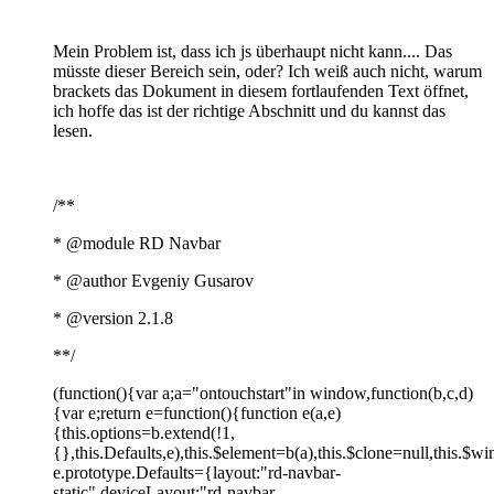
Mein Problem ist, dass ich js überhaupt nicht kann.... Das
müsste dieser Bereich sein, oder? Ich weiß auch nicht, warum
brackets das Dokument in diesem fortlaufenden Text öffnet,
ich hoffe das ist der richtige Abschnitt und du kannst das
lesen.
/**
* @module RD Navbar
* @author Evgeniy Gusarov
* @version 2.1.8
**/
(function(){var a;a="ontouchstart"in window,function(b,c,d)
{var e;return e=function(){function e(a,e)
{this.options=b.extend(!1,
{},this.Defaults,e),this.$element=b(a),this.$clone=null,this.$w
e.prototype.Defaults={layout:"rd-navbar-
static",deviceLayout:"rd-navbar-