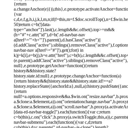
{return
a.changeAnchor(e)})),this},e.prototype.activateAnchor=functio
{var
c,d,e,f,g,h,i,j,k,l,m,n;if(f=this,m=f.$doc.scrollTop(),n=f.$win
50)return c=b('[data-
type="anchor"]').last(),c.length&&c.offset().top>=m&&
(h="#"+c.attr("id"),d=b('.rd-navbar-nav
a[href^="'+h+'"]').parent(),d.hasClass("active")||
(d.addClass("active").siblings().removeClass("active"),f.opti
navbar-nav a[href^="#"]').get();for(i in
k)j=k[i],e=b(j),h=e.attr("href"),c=b(h),c.length&&c.offset()
(e.parent().addClass("active").siblings().removeClass("active
null},e.prototype.getAnchor=function(){return
history&&history.state?
history.state.id:null},e.prototype.changeAnchor=function(a)
{return history&&(history.state&&history.state.id!==a?
history.replaceState({anchorId:a},null,a):history.pushState({an
{return
null!=a.options.responsive&&a.$win.on("resize.navbar",b.proxy
a.$clone:a.$element,a)).on("orientationchange.navbar",b.proxy(a
a.$clone:a.$element,a)).on("scroll.navbar",b.proxy(a.activateA
[data-rd-navbar-toggle]").each(function(){var c;return
c=b(this),c.on("click",b.proxy(a.switchToggle,this,a)),c.parent
navbar-submenu").each(function(){var c,d;return
c=b(this),d=c.parents(".rd-navbar--is-clone").length?