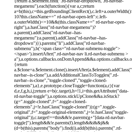
{return a.$element.find(".rd-navbar-dropdown, .rd-navbar-
megamenu").each(function(){var a,c;return
a=b(this),c=this.getBoundingClientRect(),c.left+a.outerWidth(
10?this.className+=" rd-navbar-open-left":c.left-
a.outerWidth()<=10&&(this.className+=" rd-navbar-open-
right"),a.hasClass("rd-navbar-megamenu")?
a.parent().addClass("rd-navbar--has-
megamenu"):a.parent().addClass("rd-navbar--has-
dropdown")}).parents("li").addClass("rd-navbar-
submenu"),b('<span class="rd-navbar-submenu-toggle">
</span>').insertAfter(".rd-navbar-nav li.rd-navbar-submenu >
a"),a.options.callbacks.onDomAppend&&a.options.callbacks.on
{return
a.$clone=a.$element.clone().insertAfter(a.$element).addClass("
navbar--is-clone"),a.addAdditionalClassToToggles(".rd-
navbar--is-clone","toggle-cloned","toggle-cloned-
elements"),a},e.prototype.closeToggle=function(a,c){var
d,e,f,g,h,i,j;return e=b(c.target),h=!1,i=this.getAttribute("data-
rd-navbar-toggle"),a.options.stickUpClone&&a.isStuck?
(g=".toggle-cloned",f=".toggle-cloned-
elements",j=!e.hasClass("toggle-cloned")):(g=".toggle-
original",f=".toggle-original-elements",j=!e.hasClass("toggle-
original")),c.target!==this&&!e.parents(g+"[data-rd-navbar-
toggle]").length&&!e.parents(f).length&&i&&j&&
(d=b(this).parents("body").find(i).add(b(this).parents(".rd-