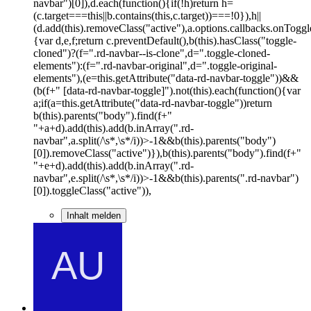
navbar")[0]),d.each(function(){if(!h)return h=
(c.target===this||b.contains(this,c.target))===!0}),h||
(d.add(this).removeClass("active"),a.options.callbacks.onToggl
{var d,e,f;return c.preventDefault(),b(this).hasClass("toggle-
cloned")?(f=".rd-navbar--is-clone",d=".toggle-cloned-
elements"):(f=".rd-navbar-original",d=".toggle-original-
elements"),(e=this.getAttribute("data-rd-navbar-toggle"))&&
(b(f+" [data-rd-navbar-toggle]").not(this).each(function(){var
a;if(a=this.getAttribute("data-rd-navbar-toggle"))return
b(this).parents("body").find(f+"
"+a+d).add(this).add(b.inArray(".rd-
navbar",a.split(/\s*,\s*/i))>-1&&b(this).parents("body")
[0]).removeClass("active")}),b(this).parents("body").find(f+"
"+e+d).add(this).add(b.inArray(".rd-
navbar",e.split(/\s*,\s*/i))>-1&&b(this).parents(".rd-navbar")
[0]).toggleClass("active")),
Inhalt melden