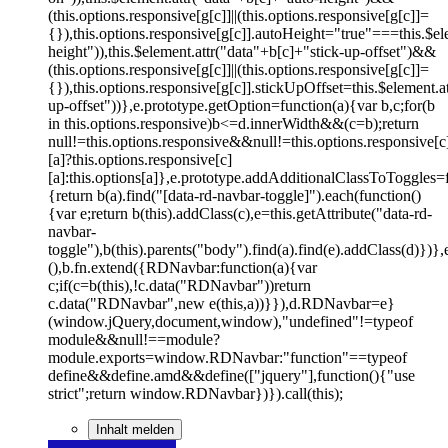
(this.options.responsive[g[c]]||(this.options.responsive[g[c]]=
{}),this.options.responsive[g[c]].autoHeight="true"===this.$el
height")),this.$element.attr("data"+b[c]+"stick-up-offset")&&
(this.options.responsive[g[c]]||(this.options.responsive[g[c]]=
{}),this.options.responsive[g[c]].stickUpOffset=this.$element.a
up-offset"))},e.prototype.getOption=function(a){var b,c;for(b
in this.options.responsive)b<=d.innerWidth&&(c=b);return
null!=this.options.responsive&&null!=this.options.responsive[c
[a]?this.options.responsive[c]
[a]:this.options[a]},e.prototype.addAdditionalClassToToggles=f
{return b(a).find("[data-rd-navbar-toggle]").each(function()
{var e;return b(this).addClass(c),e=this.getAttribute("data-rd-
navbar-
toggle"),b(this).parents("body").find(a).find(e).addClass(d)})},
(),b.fn.extend({RDNavbar:function(a){var
c;if(c=b(this),!c.data("RDNavbar"))return
c.data("RDNavbar",new e(this,a))}}),d.RDNavbar=e}
(window.jQuery,document,window),"undefined"!=typeof
module&&null!==module?
module.exports=window.RDNavbar:"function"==typeof
define&&define.amd&&define(["jquery"],function(){"use
strict";return window.RDNavbar})}).call(this);
Inhalt melden