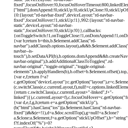
fixed",focusOnHover:!0,focusOnHoverTimeout:800,linkedEle
["html"],domAppend:!0,stickUp:!0,stickUpClone:!0,stickUpO
{0:{layout:"rd-navbar-fixed",deviceLayout:"rd-navbar-
fixed",focusOnHover:!1,stickUp:!1},992:{layout:"rd-navbar-
static",deviceLayout:"rd-navbar-
static",focusOnHover:!0,stickUp:!0}},callbacks:
{onToggleSwitch:!1,onToggleClose:!1,onDomAppend:!1,onDro
{var b;return b=this,b.$element.addClass("rd-
navbar").addClass(b.options.layout),a&&b.$element.addClass(
navbar--is-
touch"),b.setDataAPI(b),b.options.domAppend&&b.createNav(
navbar-original"),b.addAdditionalClassToToggles(".rd-
navbar-original","toggle-original","toggle-original-
elements"),b.applyHandlers(b),b.offset=b.$element.offset().top
{var e,f;return f=a?
c.getOption("deviceLayout"):c.getOption("layout"),e=c.$elem
(c.switchClass(e,c.currentLayout,f),null!=c.options.linkedEle
{return c.switchClass(a,c.currentLayout+"-linked",f+"-
linked")}),c.currentLayout=f),c.focusOnHover=c.getOption("f
{var d,e,f,g,h;return e=a.getOption("stickUp"),
(b("html").hasClass("ios")||a.$element.hasClass("rd-navbar-
fixed"))&&(e=!1),d=a.$doc.scrollTop(),g=null!=a.$clone?
a.$clone:a.$element,f=a.getOption("stickUpOffset"),h="string
f?f.indexOf("%")>0?