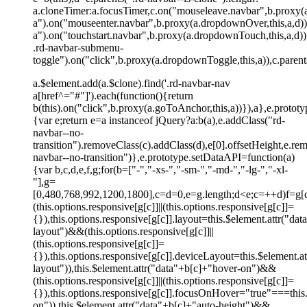
a.cloneTimer:a.focusTimer,c.on("mouseleave.navbar",b.proxy(a
a").on("mouseenter.navbar",b.proxy(a.dropdownOver,this,a,d))
a").on("touchstart.navbar",b.proxy(a.dropdownTouch,this,a,d))
.rd-navbar-submenu-
toggle").on("click",b.proxy(a.dropdownToggle,this,a)),c.paren
a.$element.add(a.$clone).find('.rd-navbar-nav
a[href^="#"]').each(function(){return
b(this).on("click",b.proxy(a.goToAnchor,this,a))}),a},e.protot
{var e;return e=a instanceof jQuery?a:b(a),e.addClass("rd-
navbar--no-
transition").removeClass(c).addClass(d),e[0].offsetHeight,e.re
navbar--no-transition")},e.prototype.setDataAPI=function(a)
{var b,c,d,e,f,g;for(b=["-","-xs-","-sm-","-md-","-lg-","-xl-
"],g=
[0,480,768,992,1200,1800],c=d=0,e=g.length;d<e;c=++d)f=g[c]
(this.options.responsive[g[c]]||(this.options.responsive[g[c]]=
{}),this.options.responsive[g[c]].layout=this.$element.attr("da
layout")&&(this.options.responsive[g[c]]||
(this.options.responsive[g[c]]=
{}),this.options.responsive[g[c]].deviceLayout=this.$element.a
layout")),this.$element.attr("data"+b[c]+"hover-on")&&
(this.options.responsive[g[c]]||(this.options.responsive[g[c]]=
{}),this.options.responsive[g[c]].focusOnHover="true"===this
on")),this.$element.attr("data"+b[c]+"auto-height")&&