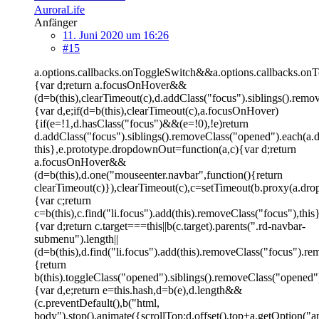
AuroraLife
Anfänger
11. Juni 2020 um 16:26
#15
a.options.callbacks.onToggleSwitch&&a.options.callbacks.onTo
{var d;return a.focusOnHover&&
(d=b(this),clearTimeout(c),d.addClass("focus").siblings().r
{var d,e;if(d=b(this),clearTimeout(c),a.focusOnHover)
{if(e=!1,d.hasClass("focus")&&(e=!0),!e)return
d.addClass("focus").siblings().removeClass("opened").each(
this},e.prototype.dropdownOut=function(a,c){var d;return
a.focusOnHover&&
(d=b(this),d.one("mouseenter.navbar",function(){return
clearTimeout(c)}),clearTimeout(c),c=setTimeout(b.proxy(a.dr
{var c;return
c=b(this),c.find("li.focus").add(this).removeClass("focus"),th
{var d;return c.target===this||b(c.target).parents(".rd-navbar-
submenu").length||
(d=b(this),d.find("li.focus").add(this).removeClass("focus")
{return
b(this).toggleClass("opened").siblings().removeClass("opene
{var d,e;return e=this.hash,d=b(e),d.length&&
(c.preventDefault(),b("html,
body").stop().animate({scrollTop:d.offset().top+a.getOption