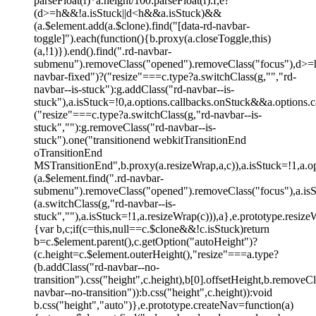
parseFloat(f)*a.height/100:parseFloat(f):f,e?
(d>=h&&!a.isStuck||d<h&&a.isStuck)&&
(a.$element.add(a.$clone).find("[data-rd-navbar-
toggle]").each(function(){b.proxy(a.closeToggle,this)
(a,!1)}).end().find(".rd-navbar-
submenu").removeClass("opened").removeClass("focus"),d>=
navbar-fixed")?("resize"===c.type?a.switchClass(g,"","rd-
navbar--is-stuck"):g.addClass("rd-navbar--is-
stuck"),a.isStuck=!0,a.options.callbacks.onStuck&&a.options.ca
("resize"===c.type?a.switchClass(g,"rd-navbar--is-
stuck",""):g.removeClass("rd-navbar--is-
stuck").one("transitionend webkitTransitionEnd
oTransitionEnd
MSTransitionEnd",b.proxy(a.resizeWrap,a,c)),a.isStuck=!1,a.o
(a.$element.find(".rd-navbar-
submenu").removeClass("opened").removeClass("focus"),a.i
(a.switchClass(g,"rd-navbar--is-
stuck",""),a.isStuck=!1,a.resizeWrap(c))),a},e.prototype.resiz
{var b,c;if(c=this,null==c.$clone&&!c.isStuck)return
b=c.$element.parent(),c.getOption("autoHeight")?
(c.height=c.$element.outerHeight(),"resize"===a.type?
(b.addClass("rd-navbar--no-
transition").css("height",c.height),b[0].offsetHeight,b.removeCl
navbar--no-transition")):b.css("height",c.height)):void
b.css("height","auto")},e.prototype.createNav=function(a)