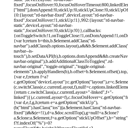
fixed",focusOnHover:!0,focusOnHoverTimeout:800,linkedEle
["html"],domAppend:!0,stickUp:!0,stickUpClone:!0,stickUpO
{0:{layout:"rd-navbar-fixed",deviceLayout:"rd-navbar-
fixed",focusOnHover:!1,stickUp:!1},992:{layout:"rd-navbar-
static",deviceLayout:"rd-navbar-
static",focusOnHover:!0,stickUp:!0}},callbacks:
{onToggleSwitch:!1,onToggleClose:!1,onDomAppend:!1,onDro
{var b;return b=this,b.$element.addClass("rd-
navbar").addClass(b.options.layout),a&&b.$element.addClass(
navbar--is-
touch"),b.setDataAPI(b),b.options.domAppend&&b.createNav(
navbar-original"),b.addAdditionalClassToToggles(".rd-
navbar-original","toggle-original","toggle-original-
elements"),b.applyHandlers(b),b.offset=b.$element.offset().top
{var e,f;return f=a?
c.getOption("deviceLayout"):c.getOption("layout"),e=c.$elem
(c.switchClass(e,c.currentLayout,f),null!=c.options.linkedEle
{return c.switchClass(a,c.currentLayout+"-linked",f+"-
linked")}),c.currentLayout=f),c.focusOnHover=c.getOption("f
{var d,e,f,g,h;return e=a.getOption("stickUp"),
(b("html").hasClass("ios")||a.$element.hasClass("rd-navbar-
fixed"))&&(e=!1),d=a.$doc.scrollTop(),g=null!=a.$clone?
a.$clone:a.$element,f=a.getOption("stickUpOffset"),h="string
f?f.indexOf("%")>0?