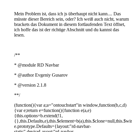
Mein Problem ist, dass ich js überhaupt nicht kann.... Das
müsste dieser Bereich sein, oder? Ich weiß auch nicht, warum
brackets das Dokument in diesem fortlaufenden Text öffnet,
ich hoffe das ist der richtige Abschnitt und du kannst das
lesen.
/**
* @module RD Navbar
* @author Evgeniy Gusarov
* @version 2.1.8
**/
(function(){var a;a="ontouchstart"in window,function(b,c,d)
{var e;return e=function(){function e(a,e)
{this.options=b.extend(!1,
{},this.Defaults,e),this.$element=b(a),this.$clone=null,this.$w
e.prototype.Defaults={layout:"rd-navbar-
static",deviceLayout:"rd-navbar-