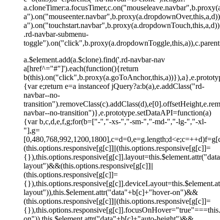
a.cloneTimer:a.focusTimer,c.on("mouseleave.navbar",b.proxy(a
a").on("mouseenter.navbar",b.proxy(a.dropdownOver,this,a,d))
a").on("touchstart.navbar",b.proxy(a.dropdownTouch,this,a,d))
.rd-navbar-submenu-
toggle").on("click",b.proxy(a.dropdownToggle,this,a)),c.paren
a.$element.add(a.$clone).find('.rd-navbar-nav
a[href^="#"]').each(function(){return
b(this).on("click",b.proxy(a.goToAnchor,this,a))}),a},e.protot
{var e;return e=a instanceof jQuery?a:b(a),e.addClass("rd-
navbar--no-
transition").removeClass(c).addClass(d),e[0].offsetHeight,e.re
navbar--no-transition")},e.prototype.setDataAPI=function(a)
{var b,c,d,e,f,g;for(b=["-","-xs-","-sm-","-md-","-lg-","-xl-
"],g=
[0,480,768,992,1200,1800],c=d=0,e=g.length;d<e;c=++d)f=g[c]
(this.options.responsive[g[c]]||(this.options.responsive[g[c]]=
{}),this.options.responsive[g[c]].layout=this.$element.attr("da
layout")&&(this.options.responsive[g[c]]||
(this.options.responsive[g[c]]=
{}),this.options.responsive[g[c]].deviceLayout=this.$element.a
layout")),this.$element.attr("data"+b[c]+"hover-on")&&
(this.options.responsive[g[c]]||(this.options.responsive[g[c]]=
{}),this.options.responsive[g[c]].focusOnHover="true"===this
on")),this.$element.attr("data"+b[c]+"auto-height")&&