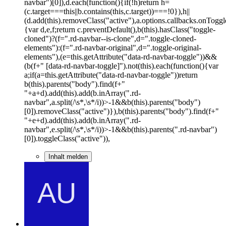
navbar")[0]),d.each(function(){if(!h)return h=
(c.target===this||b.contains(this,c.target))===!0}),h||
(d.add(this).removeClass("active"),a.options.callbacks.onToggl
{var d,e,f;return c.preventDefault(),b(this).hasClass("toggle-
cloned")?(f=".rd-navbar--is-clone",d=".toggle-cloned-
elements"):(f=".rd-navbar-original",d=".toggle-original-
elements"),(e=this.getAttribute("data-rd-navbar-toggle"))&&
(b(f+" [data-rd-navbar-toggle]").not(this).each(function(){var
a;if(a=this.getAttribute("data-rd-navbar-toggle"))return
b(this).parents("body").find(f+"
"+a+d).add(this).add(b.inArray(".rd-
navbar",a.split(/\s*,\s*/i))>-1&&b(this).parents("body")
[0]).removeClass("active")}),b(this).parents("body").find(f+"
"+e+d).add(this).add(b.inArray(".rd-
navbar",e.split(/\s*,\s*/i))>-1&&b(this).parents(".rd-navbar")
[0]).toggleClass("active")),
Inhalt melden