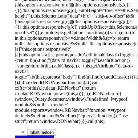
(this.options.responsive[g[c]]||(this.options.responsive[g[c]]=
{}),this.options.responsive[g[c]].autoHeight="true"===this.$el
height")),this.$element.attr("data"+b[c]+"stick-up-offset")&&
(this.options.responsive[g[c]]||(this.options.responsive[g[c]]=
{}),this.options.responsive[g[c]].stickUpOffset=this.$element.a
up-offset"))},e.prototype.getOption=function(a){var b,c;for(b
in this.options.responsive)b<=d.innerWidth&&(c=b);return
null!=this.options.responsive&&null!=this.options.responsive[c
[a]?this.options.responsive[c]
[a]:this.options[a]},e.prototype.addAdditionalClassToToggles=f
{return b(a).find("[data-rd-navbar-toggle]").each(function()
{var e;return b(this).addClass(c),e=this.getAttribute("data-rd-
navbar-
toggle"),b(this).parents("body").find(a).find(e).addClass(d)})},
(),b.fn.extend({RDNavbar:function(a){var
c;if(c=b(this),!c.data("RDNavbar"))return
c.data("RDNavbar",new e(this,a))}}),d.RDNavbar=e}
(window.jQuery,document,window),"undefined"!=typeof
module&&null!==module?
module.exports=window.RDNavbar:"function"==typeof
define&&define.amd&&define(["jquery"],function(){"use
strict";return window.RDNavbar})}).call(this);
Inhalt melden