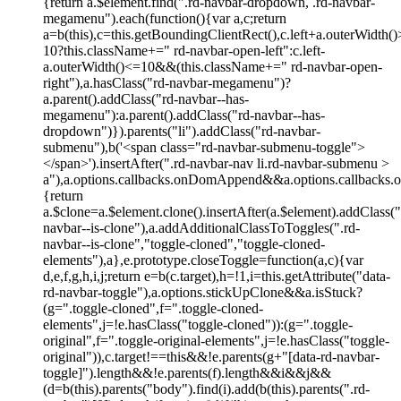
{return a.$element.find(".rd-navbar-dropdown, .rd-navbar-
megamenu").each(function(){var a,c;return
a=b(this),c=this.getBoundingClientRect(),c.left+a.outerWidth(
10?this.className+=" rd-navbar-open-left":c.left-
a.outerWidth()<=10&&(this.className+=" rd-navbar-open-
right"),a.hasClass("rd-navbar-megamenu")?
a.parent().addClass("rd-navbar--has-
megamenu"):a.parent().addClass("rd-navbar--has-
dropdown")}).parents("li").addClass("rd-navbar-
submenu"),b('<span class="rd-navbar-submenu-toggle">
</span>').insertAfter(".rd-navbar-nav li.rd-navbar-submenu >
a"),a.options.callbacks.onDomAppend&&a.options.callbacks.on
{return
a.$clone=a.$element.clone().insertAfter(a.$element).addClass("
navbar--is-clone"),a.addAdditionalClassToToggles(".rd-
navbar--is-clone","toggle-cloned","toggle-cloned-
elements"),a},e.prototype.closeToggle=function(a,c){var
d,e,f,g,h,i,j;return e=b(c.target),h=!1,i=this.getAttribute("data-
rd-navbar-toggle"),a.options.stickUpClone&&a.isStuck?
(g=".toggle-cloned",f=".toggle-cloned-
elements",j=!e.hasClass("toggle-cloned")):(g=".toggle-
original",f=".toggle-original-elements",j=!e.hasClass("toggle-
original")),c.target!==this&&!e.parents(g+"[data-rd-navbar-
toggle]").length&&!e.parents(f).length&&i&&j&&
(d=b(this).parents("body").find(i).add(b(this).parents(".rd-