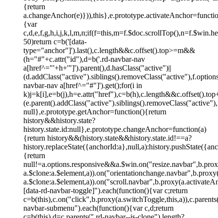
{return
a.changeAnchor(e)})),this},e.prototype.activateAnchor=functio
{var
c,d,e,f,g,h,i,j,k,l,m,n;if(f=this,m=f.$doc.scrollTop(),n=f.$win
50)return c=b('[data-
type="anchor"]').last(),c.length&&c.offset().top>=m&&
(h="#"+c.attr("id"),d=b('.rd-navbar-nav
a[href^="'+h+'"]').parent(),d.hasClass("active")||
(d.addClass("active").siblings().removeClass("active"),f.opti
navbar-nav a[href^="#"]').get();for(i in
k)j=k[i],e=b(j),h=e.attr("href"),c=b(h),c.length&&c.offset()
(e.parent().addClass("active").siblings().removeClass("active
null},e.prototype.getAnchor=function(){return
history&&history.state?
history.state.id:null},e.prototype.changeAnchor=function(a)
{return history&&(history.state&&history.state.id!==a?
history.replaceState({anchorId:a},null,a):history.pushState({an
{return
null!=a.options.responsive&&a.$win.on("resize.navbar",b.proxy
a.$clone:a.$element,a)).on("orientationchange.navbar",b.proxy(a
a.$clone:a.$element,a)).on("scroll.navbar",b.proxy(a.activateA
[data-rd-navbar-toggle]").each(function(){var c;return
c=b(this),c.on("click",b.proxy(a.switchToggle,this,a)),c.parent
navbar-submenu").each(function(){var c,d;return
c=b(this),d=c.parents(".rd-navbar--is-clone").length?