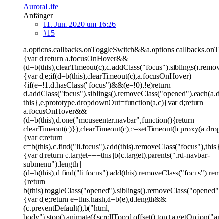
AuroraLife
Anfänger
11. Juni 2020 um 16:26
#15
a.options.callbacks.onToggleSwitch&&a.options.callbacks.onTo
{var d;return a.focusOnHover&&
(d=b(this),clearTimeout(c),d.addClass("focus").siblings().r
{var d,e;if(d=b(this),clearTimeout(c),a.focusOnHover)
{if(e=!1,d.hasClass("focus")&&(e=!0),!e)return
d.addClass("focus").siblings().removeClass("opened").each(
this},e.prototype.dropdownOut=function(a,c){var d;return
a.focusOnHover&&
(d=b(this),d.one("mouseenter.navbar",function(){return
clearTimeout(c)}),clearTimeout(c),c=setTimeout(b.proxy(a.dr
{var c;return
c=b(this),c.find("li.focus").add(this).removeClass("focus"),th
{var d;return c.target===this||b(c.target).parents(".rd-navbar-
submenu").length||
(d=b(this),d.find("li.focus").add(this).removeClass("focus")
{return
b(this).toggleClass("opened").siblings().removeClass("opene
{var d,e;return e=this.hash,d=b(e),d.length&&
(c.preventDefault(),b("html,
body").stop().animate({scrollTop:d.offset().top+a.getOption