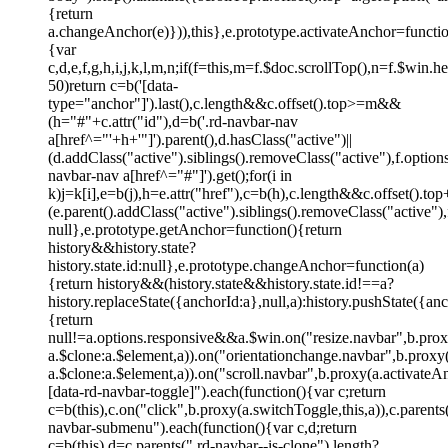
{return
a.changeAnchor(e)})),this},e.prototype.activateAnchor=functio
{var
c,d,e,f,g,h,i,j,k,l,m,n;if(f=this,m=f.$doc.scrollTop(),n=f.$win
50)return c=b('[data-
type="anchor"]').last(),c.length&&c.offset().top>=m&&
(h="#"+c.attr("id"),d=b('.rd-navbar-nav
a[href^="'+h+'"]').parent(),d.hasClass("active")||
(d.addClass("active").siblings().removeClass("active"),f.opti
navbar-nav a[href^="#"]').get();for(i in
k)j=k[i],e=b(j),h=e.attr("href"),c=b(h),c.length&&c.offset()
(e.parent().addClass("active").siblings().removeClass("active
null},e.prototype.getAnchor=function(){return
history&&history.state?
history.state.id:null},e.prototype.changeAnchor=function(a)
{return history&&(history.state&&history.state.id!==a?
history.replaceState({anchorId:a},null,a):history.pushState({an
{return
null!=a.options.responsive&&a.$win.on("resize.navbar",b.proxy
a.$clone:a.$element,a)).on("orientationchange.navbar",b.proxy(a
a.$clone:a.$element,a)).on("scroll.navbar",b.proxy(a.activateA
[data-rd-navbar-toggle]").each(function(){var c;return
c=b(this),c.on("click",b.proxy(a.switchToggle,this,a)),c.parent
navbar-submenu").each(function(){var c,d;return
c=b(this),d=c.parents(".rd-navbar--is-clone").length?