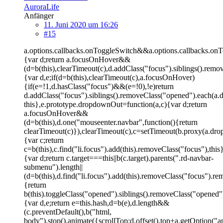
AuroraLife
Anfänger
11. Juni 2020 um 16:26
#15
a.options.callbacks.onToggleSwitch&&a.options.callbacks.onTo
{var d;return a.focusOnHover&&
(d=b(this),clearTimeout(c),d.addClass("focus").siblings().r
{var d,e;if(d=b(this),clearTimeout(c),a.focusOnHover)
{if(e=!1,d.hasClass("focus")&&(e=!0),!e)return
d.addClass("focus").siblings().removeClass("opened").each(
this},e.prototype.dropdownOut=function(a,c){var d;return
a.focusOnHover&&
(d=b(this),d.one("mouseenter.navbar",function(){return
clearTimeout(c)}),clearTimeout(c),c=setTimeout(b.proxy(a.dr
{var c;return
c=b(this),c.find("li.focus").add(this).removeClass("focus"),th
{var d;return c.target===this||b(c.target).parents(".rd-navbar-
submenu").length||
(d=b(this),d.find("li.focus").add(this).removeClass("focus")
{return
b(this).toggleClass("opened").siblings().removeClass("opene
{var d,e;return e=this.hash,d=b(e),d.length&&
(c.preventDefault(),b("html,
body").stop().animate({scrollTop:d.offset().top+a.getOption