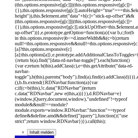
(this.options.responsive[g[c]]||(this.options.responsive[g[c]]=
{}),this.options.responsive[g[c]].autoHeight="true"===this.$el
height")),this.$element.attr("data"+b[c]+"stick-up-offset")&&
(this.options.responsive[g[c]]||(this.options.responsive[g[c]]=
{}),this.options.responsive[g[c]].stickUpOffset=this.$element.a
up-offset"))},e.prototype.getOption=function(a){var b,c;for(b
in this.options.responsive)b<=d.innerWidth&&(c=b);return
null!=this.options.responsive&&null!=this.options.responsive[c
[a]?this.options.responsive[c]
[a]:this.options[a]},e.prototype.addAdditionalClassToToggles=f
{return b(a).find("[data-rd-navbar-toggle]").each(function()
{var e;return b(this).addClass(c),e=this.getAttribute("data-rd-
navbar-
toggle"),b(this).parents("body").find(a).find(e).addClass(d)})},
(),b.fn.extend({RDNavbar:function(a){var
c;if(c=b(this),!c.data("RDNavbar"))return
c.data("RDNavbar",new e(this,a))}}),d.RDNavbar=e}
(window.jQuery,document,window),"undefined"!=typeof
module&&null!==module?
module.exports=window.RDNavbar:"function"==typeof
define&&define.amd&&define(["jquery"],function(){"use
strict";return window.RDNavbar})}).call(this);
Inhalt melden