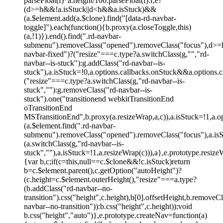
parseFloat(f)*a.height/100:parseFloat(f):f,e?
(d>=h&&!a.isStuck||d<h&&a.isStuck)&&
(a.$element.add(a.$clone).find("[data-rd-navbar-
toggle]").each(function(){b.proxy(a.closeToggle,this)
(a,!1)}).end().find(".rd-navbar-
submenu").removeClass("opened").removeClass("focus"),d>=
navbar-fixed")?("resize"===c.type?a.switchClass(g,"","rd-
navbar--is-stuck"):g.addClass("rd-navbar--is-
stuck"),a.isStuck=!0,a.options.callbacks.onStuck&&a.options.ca
("resize"===c.type?a.switchClass(g,"rd-navbar--is-
stuck",""):g.removeClass("rd-navbar--is-
stuck").one("transitionend webkitTransitionEnd
oTransitionEnd
MSTransitionEnd",b.proxy(a.resizeWrap,a,c)),a.isStuck=!1,a.o
(a.$element.find(".rd-navbar-
submenu").removeClass("opened").removeClass("focus"),a.i
(a.switchClass(g,"rd-navbar--is-
stuck",""),a.isStuck=!1,a.resizeWrap(c))),a},e.prototype.resiz
{var b,c;if(c=this,null==c.$clone&&!c.isStuck)return
b=c.$element.parent(),c.getOption("autoHeight")?
(c.height=c.$element.outerHeight(),"resize"===a.type?
(b.addClass("rd-navbar--no-
transition").css("height",c.height),b[0].offsetHeight,b.removeCl
navbar--no-transition")):b.css("height",c.height)):void
b.css("height","auto")},e.prototype.createNav=function(a)