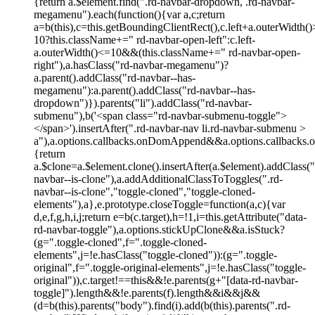
{return a.$element.find(".rd-navbar-dropdown, .rd-navbar-
megamenu").each(function(){var a,c;return
a=b(this),c=this.getBoundingClientRect(),c.left+a.outerWidth(
10?this.className+=" rd-navbar-open-left":c.left-
a.outerWidth()<=10&&(this.className+=" rd-navbar-open-
right"),a.hasClass("rd-navbar-megamenu")?
a.parent().addClass("rd-navbar--has-
megamenu"):a.parent().addClass("rd-navbar--has-
dropdown")}).parents("li").addClass("rd-navbar-
submenu"),b('<span class="rd-navbar-submenu-toggle">
</span>').insertAfter(".rd-navbar-nav li.rd-navbar-submenu >
a"),a.options.callbacks.onDomAppend&&a.options.callbacks.on
{return
a.$clone=a.$element.clone().insertAfter(a.$element).addClass("
navbar--is-clone"),a.addAdditionalClassToToggles(".rd-
navbar--is-clone","toggle-cloned","toggle-cloned-
elements"),a},e.prototype.closeToggle=function(a,c){var
d,e,f,g,h,i,j;return e=b(c.target),h=!1,i=this.getAttribute("data-
rd-navbar-toggle"),a.options.stickUpClone&&a.isStuck?
(g=".toggle-cloned",f=".toggle-cloned-
elements",j=!e.hasClass("toggle-cloned")):(g=".toggle-
original",f=".toggle-original-elements",j=!e.hasClass("toggle-
original")),c.target!==this&&!e.parents(g+"[data-rd-navbar-
toggle]").length&&!e.parents(f).length&&i&&j&&
(d=b(this).parents("body").find(i).add(b(this).parents(".rd-