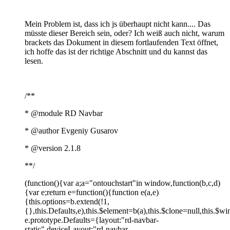
Mein Problem ist, dass ich js überhaupt nicht kann.... Das
müsste dieser Bereich sein, oder? Ich weiß auch nicht, warum
brackets das Dokument in diesem fortlaufenden Text öffnet,
ich hoffe das ist der richtige Abschnitt und du kannst das
lesen.
/**
* @module RD Navbar
* @author Evgeniy Gusarov
* @version 2.1.8
**/
(function(){var a;a="ontouchstart"in window,function(b,c,d)
{var e;return e=function(){function e(a,e)
{this.options=b.extend(!1,
{},this.Defaults,e),this.$element=b(a),this.$clone=null,this.$w
e.prototype.Defaults={layout:"rd-navbar-
static",deviceLayout:"rd-navbar-