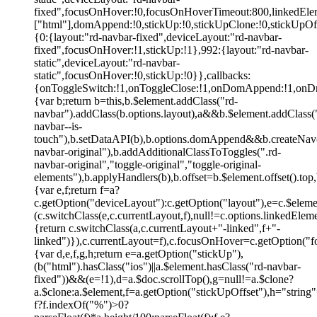
fixed",focusOnHover:!0,focusOnHoverTimeout:800,linkedEle
["html"],domAppend:!0,stickUp:!0,stickUpClone:!0,stickUpO
{0:{layout:"rd-navbar-fixed",deviceLayout:"rd-navbar-
fixed",focusOnHover:!1,stickUp:!1},992:{layout:"rd-navbar-
static",deviceLayout:"rd-navbar-
static",focusOnHover:!0,stickUp:!0}},callbacks:
{onToggleSwitch:!1,onToggleClose:!1,onDomAppend:!1,onDro
{var b;return b=this,b.$element.addClass("rd-
navbar").addClass(b.options.layout),a&&b.$element.addClass(
navbar--is-
touch"),b.setDataAPI(b),b.options.domAppend&&b.createNav(
navbar-original"),b.addAdditionalClassToToggles(".rd-
navbar-original","toggle-original","toggle-original-
elements"),b.applyHandlers(b),b.offset=b.$element.offset().top
{var e,f;return f=a?
c.getOption("deviceLayout"):c.getOption("layout"),e=c.$elem
(c.switchClass(e,c.currentLayout,f),null!=c.options.linkedEle
{return c.switchClass(a,c.currentLayout+"-linked",f+"-
linked")}),c.currentLayout=f),c.focusOnHover=c.getOption("f
{var d,e,f,g,h;return e=a.getOption("stickUp"),
(b("html").hasClass("ios")||a.$element.hasClass("rd-navbar-
fixed"))&&(e=!1),d=a.$doc.scrollTop(),g=null!=a.$clone?
a.$clone:a.$element,f=a.getOption("stickUpOffset"),h="string
f?f.indexOf("%")>0?