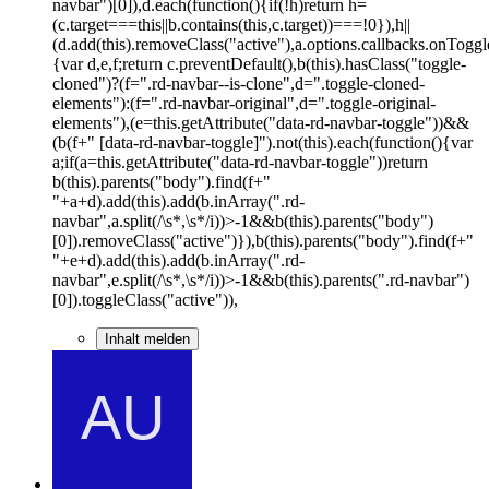
navbar")[0]),d.each(function(){if(!h)return h=
(c.target===this||b.contains(this,c.target))===!0}),h||
(d.add(this).removeClass("active"),a.options.callbacks.onToggl
{var d,e,f;return c.preventDefault(),b(this).hasClass("toggle-
cloned")?(f=".rd-navbar--is-clone",d=".toggle-cloned-
elements"):(f=".rd-navbar-original",d=".toggle-original-
elements"),(e=this.getAttribute("data-rd-navbar-toggle"))&&
(b(f+" [data-rd-navbar-toggle]").not(this).each(function(){var
a;if(a=this.getAttribute("data-rd-navbar-toggle"))return
b(this).parents("body").find(f+"
"+a+d).add(this).add(b.inArray(".rd-
navbar",a.split(/\s*,\s*/i))>-1&&b(this).parents("body")
[0]).removeClass("active")}),b(this).parents("body").find(f+"
"+e+d).add(this).add(b.inArray(".rd-
navbar",e.split(/\s*,\s*/i))>-1&&b(this).parents(".rd-navbar")
[0]).toggleClass("active")),
Inhalt melden