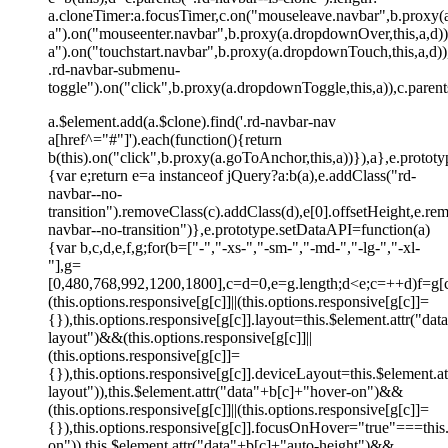
a.cloneTimer:a.focusTimer,c.on("mouseleave.navbar",b.proxy(a
a").on("mouseenter.navbar",b.proxy(a.dropdownOver,this,a,d))
a").on("touchstart.navbar",b.proxy(a.dropdownTouch,this,a,d))
.rd-navbar-submenu-
toggle").on("click",b.proxy(a.dropdownToggle,this,a)),c.paren
a.$element.add(a.$clone).find('.rd-navbar-nav
a[href^="#"]').each(function(){return
b(this).on("click",b.proxy(a.goToAnchor,this,a))}),a},e.protot
{var e;return e=a instanceof jQuery?a:b(a),e.addClass("rd-
navbar--no-
transition").removeClass(c).addClass(d),e[0].offsetHeight,e.re
navbar--no-transition")},e.prototype.setDataAPI=function(a)
{var b,c,d,e,f,g;for(b=["-","-xs-","-sm-","-md-","-lg-","-xl-
"],g=
[0,480,768,992,1200,1800],c=d=0,e=g.length;d<e;c=++d)f=g[c]
(this.options.responsive[g[c]]||(this.options.responsive[g[c]]=
{}),this.options.responsive[g[c]].layout=this.$element.attr("da
layout")&&(this.options.responsive[g[c]]||
(this.options.responsive[g[c]]=
{}),this.options.responsive[g[c]].deviceLayout=this.$element.a
layout")),this.$element.attr("data"+b[c]+"hover-on")&&
(this.options.responsive[g[c]]||(this.options.responsive[g[c]]=
{}),this.options.responsive[g[c]].focusOnHover="true"===this
on")),this.$element.attr("data"+b[c]+"auto-height")&&