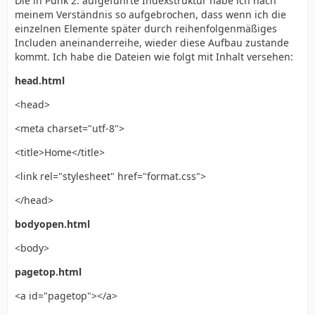
Die in Punk 2. aufgeführte Indexstruktur habe ich nach
meinem Verständnis so aufgebrochen, dass wenn ich die
einzelnen Elemente später durch reihenfolgenmäßiges
Includen aneinanderreihe, wieder diese Aufbau zustande
kommt. Ich habe die Dateien wie folgt mit Inhalt versehen:
head.html
<head>
<meta charset="utf-8">
<title>Home</title>
<link rel="stylesheet" href="format.css">
</head>
bodyopen.html
<body>
pagetop.html
<a id="pagetop"></a>