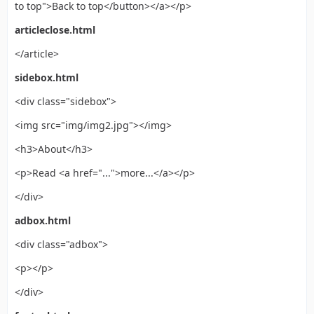
to top">Back to top</button></a></p>
articleclose.html
</article>
sidebox.html
<div class="sidebox">
<img src="img/img2.jpg"></img>
<h3>About</h3>
<p>Read <a href="...">more...</a></p>
</div>
adbox.html
<div class="adbox">
<p></p>
</div>