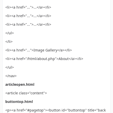
<li><a href="...">...</a></li>
<li><a href="...">...</a></li>
<li><a href="...">...</a></li>
</ul>
</li>
<li><a href="...">Image Gallery</a></li>
<li><a href="/html/about.php">About</a></li>
</ul>
</nav>
articleopen.html
<article class="content">
buttontop.html
<p><a href="#pagetop"><button id="buttontop" title="back