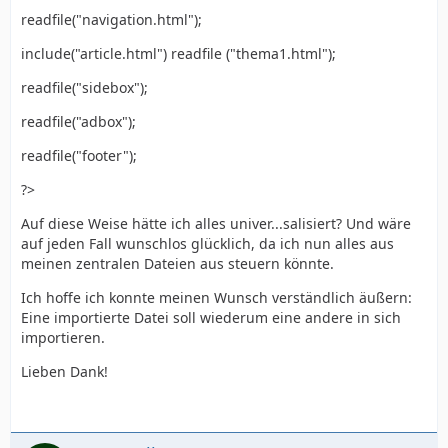
readfile("navigation.html");
include("article.html") readfile ("thema1.html");
readfile("sidebox");
readfile("adbox");
readfile("footer");
?>
Auf diese Weise hätte ich alles univer...salisiert? Und wäre
auf jeden Fall wunschlos glücklich, da ich nun alles aus
meinen zentralen Dateien aus steuern könnte.
Ich hoffe ich konnte meinen Wunsch verständlich äußern:
Eine importierte Datei soll wiederum eine andere in sich
importieren.
Lieben Dank!