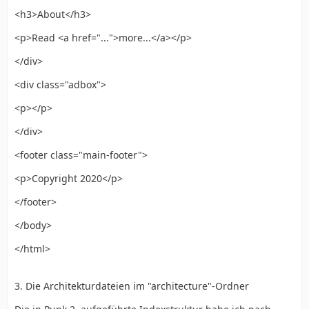
<h3>About</h3>
<p>Read <a href="...">more...</a></p>
</div>
<div class="adbox">
<p></p>
</div>
<footer class="main-footer">
<p>Copyright 2020</p>
</footer>
</body>
</html>
3. Die Architekturdateien im "architecture"-Ordner