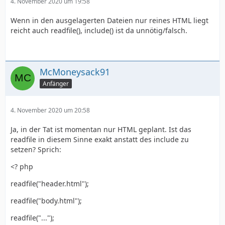
4. November 2020 um 19:58
Wenn in den ausgelagerten Dateien nur reines HTML liegt
reicht auch readfile(), include() ist da unnötig/falsch.
McMoneysack91
Anfänger
4. November 2020 um 20:58
Ja, in der Tat ist momentan nur HTML geplant. Ist das
readfile in diesem Sinne exakt anstatt des include zu
setzen? Sprich:
<? php
readfile("header.html");
readfile("body.html");
readfile("...");