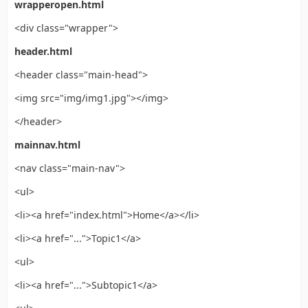
wrapperopen.html
<div class="wrapper">
header.html
<header class="main-head">
<img src="img/img1.jpg"></img>
</header>
mainnav.html
<nav class="main-nav">
<ul>
<li><a href="index.html">Home</a></li>
<li><a href="...">Topic1</a>
<ul>
<li><a href="...">Subtopic1</a>