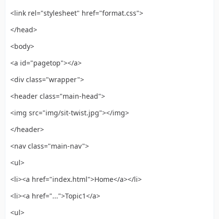
<link rel="stylesheet" href="format.css">
</head>
<body>
<a id="pagetop"></a>
<div class="wrapper">
<header class="main-head">
<img src="img/sit-twist.jpg"></img>
</header>
<nav class="main-nav">
<ul>
<li><a href="index.html">Home</a></li>
<li><a href="...">Topic1</a>
<ul>