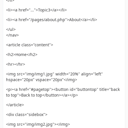
</li>
<li><a href="...">Topic3</a></li>
<li><a href="/pages/about.php">About</a></li>
</ul>
</nav>
<article class="content">
<h2>Home</h2>
<hr></hr>
<img src="img/img1.jpg" width="20%" align="left"
hspace="20px" vspace="20px"</img>
<p><a href="#pagetop"><button id="buttontop" title="back
to top">Back to top</button></a></p>
</article>
<div class="sidebox">
<img src="img/img2.jpg"></img>