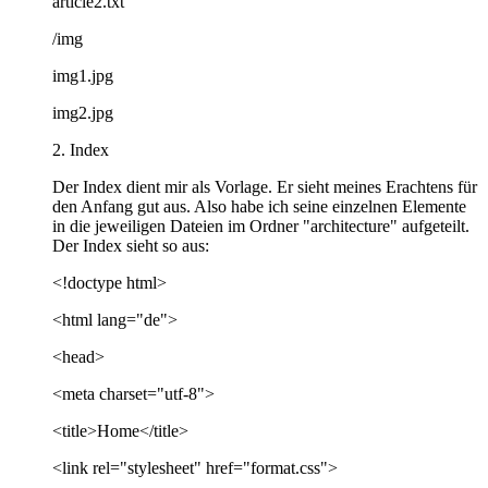
article2.txt
/img
img1.jpg
img2.jpg
2. Index
Der Index dient mir als Vorlage. Er sieht meines Erachtens für
den Anfang gut aus. Also habe ich seine einzelnen Elemente
in die jeweiligen Dateien im Ordner "architecture" aufgeteilt.
Der Index sieht so aus:
<!doctype html>
<html lang="de">
<head>
<meta charset="utf-8">
<title>Home</title>
<link rel="stylesheet" href="format.css">