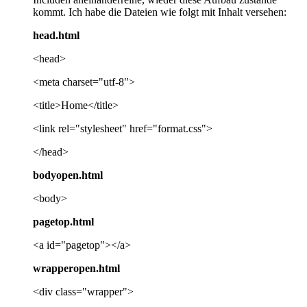
kommt. Ich habe die Dateien wie folgt mit Inhalt versehen:
head.html
<head>
<meta charset="utf-8">
<title>Home</title>
<link rel="stylesheet" href="format.css">
</head>
bodyopen.html
<body>
pagetop.html
<a id="pagetop"></a>
wrapperopen.html
<div class="wrapper">