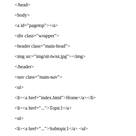
</head>
<body>
<a id="pagetop"></a>
<div class="wrapper">
<header class="main-head">
<img src="img/sit-twist.jpg"></img>
</header>
<nav class="main-nav">
<ul>
<li><a href="index.html">Home</a></li>
<li><a href="...">Topic1</a>
<ul>
<li><a href="...">Subtopic1</a> <ul>