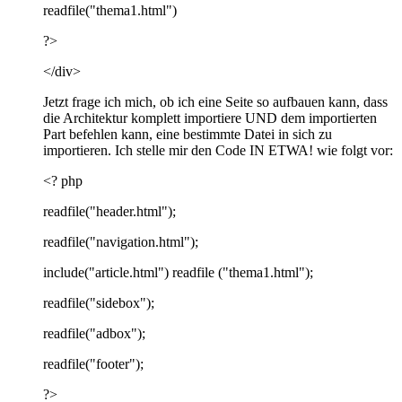
readfile("thema1.html")
?>
</div>
Jetzt frage ich mich, ob ich eine Seite so aufbauen kann, dass
die Architektur komplett importiere UND dem importierten
Part befehlen kann, eine bestimmte Datei in sich zu
importieren. Ich stelle mir den Code IN ETWA! wie folgt vor:
<? php
readfile("header.html");
readfile("navigation.html");
include("article.html") readfile ("thema1.html");
readfile("sidebox");
readfile("adbox");
readfile("footer");
?>