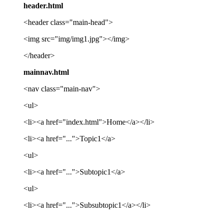
header.html
<header class="main-head">
<img src="img/img1.jpg"></img>
</header>
mainnav.html
<nav class="main-nav">
<ul>
<li><a href="index.html">Home</a></li>
<li><a href="...">Topic1</a>
<ul>
<li><a href="...">Subtopic1</a>
<ul>
<li><a href="...">Subsubtopic1</a></li>