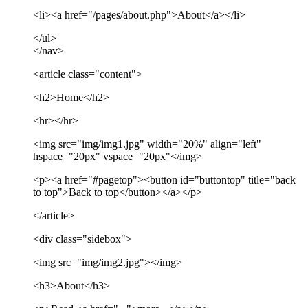
<li><a href="/pages/about.php">About</a></li>
</ul>
</nav>
<article class="content">
<h2>Home</h2>
<hr></hr>
<img src="img/img1.jpg" width="20%" align="left"
hspace="20px" vspace="20px"</img>
<p><a href="#pagetop"><button id="buttontop" title="back
to top">Back to top</button></a></p>
</article>
<div class="sidebox">
<img src="img/img2.jpg"></img>
<h3>About</h3>