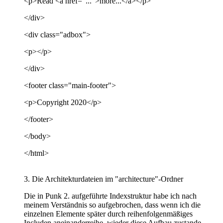
<p>Read <a href="...">more...</a></p>
</div>
<div class="adbox">
<p></p>
</div>
<footer class="main-footer">
<p>Copyright 2020</p>
</footer>
</body>
</html>
3. Die Architekturdateien im "architecture"-Ordner
Die in Punk 2. aufgeführte Indexstruktur habe ich nach
meinem Verständnis so aufgebrochen, dass wenn ich die
einzelnen Elemente später durch reihenfolgenmäßiges
Includen aneinanderreihe, wieder diese Aufbau zustande