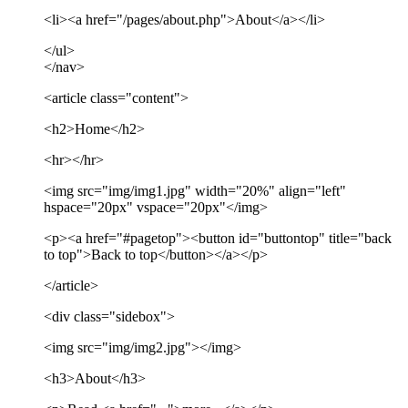
<li><a href="/pages/about.php">About</a></li>
</ul>
</nav>
<article class="content">
<h2>Home</h2>
<hr></hr>
<img src="img/img1.jpg" width="20%" align="left"
hspace="20px" vspace="20px"</img>
<p><a href="#pagetop"><button id="buttontop" title="back
to top">Back to top</button></a></p>
</article>
<div class="sidebox">
<img src="img/img2.jpg"></img>
<h3>About</h3>