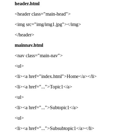
header.html
<header class="main-head">
<img src="img/img1.jpg"></img>
</header>
mainnav.html
<nav class="main-nav">
<ul>
<li><a href="index.html">Home</a></li>
<li><a href="...">Topic1</a>
<ul>
<li><a href="...">Subtopic1</a>
<ul>
<li><a href="...">Subsubtopic1</a></li>