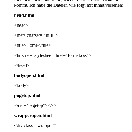
kommt. Ich habe die Dateien wie folgt mit Inhalt versehen:
head.html
<head>
<meta charset="utf-8">
<title>Home</title>
<link rel="stylesheet" href="format.css">
</head>
bodyopen.html
<body>
pagetop.html
<a id="pagetop"></a>
wrapperopen.html
<div class="wrapper">