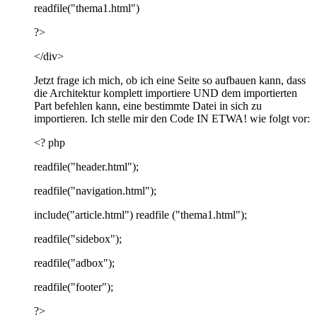
readfile("thema1.html")
?>
</div>
Jetzt frage ich mich, ob ich eine Seite so aufbauen kann, dass
die Architektur komplett importiere UND dem importierten
Part befehlen kann, eine bestimmte Datei in sich zu
importieren. Ich stelle mir den Code IN ETWA! wie folgt vor:
<? php
readfile("header.html");
readfile("navigation.html");
include("article.html") readfile ("thema1.html");
readfile("sidebox");
readfile("adbox");
readfile("footer");
?>