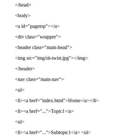
</head>
<body>
<a id="pagetop"></a>
<div class="wrapper">
<header class="main-head">
<img src="img/sit-twist.jpg"></img>
</header>
<nav class="main-nav">
<ul>
<li><a href="index.html">Home</a></li>
<li><a href="...">Topic1</a>
<ul>
<li><a href="...">Subtopic1</a> <ul>