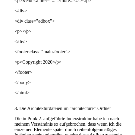
<p>Read <a href="...">more...</a></p>
</div>
<div class="adbox">
<p></p>
</div>
<footer class="main-footer">
<p>Copyright 2020</p>
</footer>
</body>
</html>
3. Die Architekturdateien im "architecture"-Ordner
Die in Punk 2. aufgeführte Indexstruktur habe ich nach
meinem Verständnis so aufgebrochen, dass wenn ich die
einzelnen Elemente später durch reihenfolgenmäßiges
Includen aneinanderreihe, wieder diese Aufbau zustande