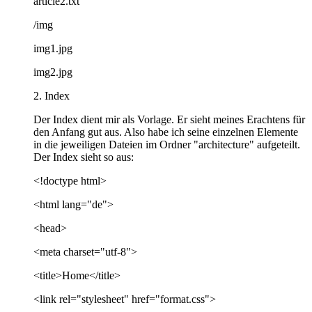
article2.txt
/img
img1.jpg
img2.jpg
2. Index
Der Index dient mir als Vorlage. Er sieht meines Erachtens für
den Anfang gut aus. Also habe ich seine einzelnen Elemente
in die jeweiligen Dateien im Ordner "architecture" aufgeteilt.
Der Index sieht so aus:
<!doctype html>
<html lang="de">
<head>
<meta charset="utf-8">
<title>Home</title>
<link rel="stylesheet" href="format.css">