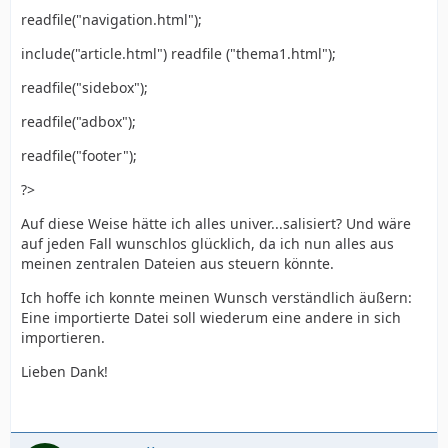
readfile("navigation.html");
include("article.html") readfile ("thema1.html");
readfile("sidebox");
readfile("adbox");
readfile("footer");
?>
Auf diese Weise hätte ich alles univer...salisiert? Und wäre
auf jeden Fall wunschlos glücklich, da ich nun alles aus
meinen zentralen Dateien aus steuern könnte.
Ich hoffe ich konnte meinen Wunsch verständlich äußern:
Eine importierte Datei soll wiederum eine andere in sich
importieren.
Lieben Dank!