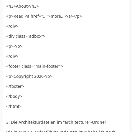
<h3>About</h3>
<p>Read <a href="...">more...</a></p>
</div>
<div class="adbox">
<p></p>
</div>
<footer class="main-footer">
<p>Copyright 2020</p>
</footer>
</body>
</html>
3. Die Architekturdateien im "architecture"-Ordner