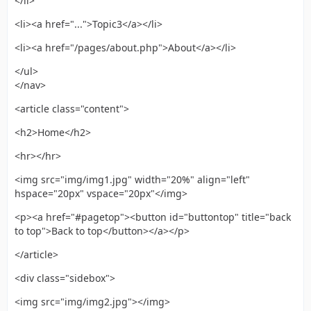
</li>
<li><a href="...">Topic3</a></li>
<li><a href="/pages/about.php">About</a></li>
</ul>
</nav>
<article class="content">
<h2>Home</h2>
<hr></hr>
<img src="img/img1.jpg" width="20%" align="left"
hspace="20px" vspace="20px"</img>
<p><a href="#pagetop"><button id="buttontop" title="back
to top">Back to top</button></a></p>
</article>
<div class="sidebox">
<img src="img/img2.jpg"></img>