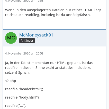
4. November 2020 um 19:58
Wenn in den ausgelagerten Dateien nur reines HTML liegt
reicht auch readfile(), include() ist da unnötig/falsch.
McMoneysack91
Anfänger
4. November 2020 um 20:58
Ja, in der Tat ist momentan nur HTML geplant. Ist das
readfile in diesem Sinne exakt anstatt des include zu
setzen? Sprich:
<? php
readfile("header.html");
readfile("body.html");
readfile("...");