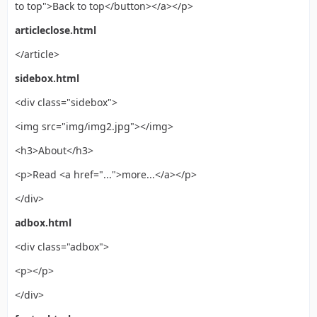
to top">Back to top</button></a></p>
articleclose.html
</article>
sidebox.html
<div class="sidebox">
<img src="img/img2.jpg"></img>
<h3>About</h3>
<p>Read <a href="...">more...</a></p>
</div>
adbox.html
<div class="adbox">
<p></p>
</div>