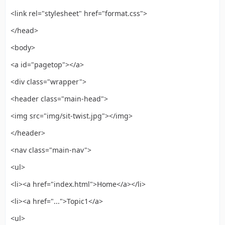
<link rel="stylesheet" href="format.css">
</head>
<body>
<a id="pagetop"></a>
<div class="wrapper">
<header class="main-head">
<img src="img/sit-twist.jpg"></img>
</header>
<nav class="main-nav">
<ul>
<li><a href="index.html">Home</a></li>
<li><a href="...">Topic1</a>
<ul>