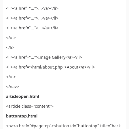
<li><a href="...">...</a></li>
<li><a href="...">...</a></li>
<li><a href="...">...</a></li>
</ul>
</li>
<li><a href="...">Image Gallery</a></li>
<li><a href="/html/about.php">About</a></li>
</ul>
</nav>
articleopen.html
<article class="content">
buttontop.html
<p><a href="#pagetop"><button id="buttontop" title="back