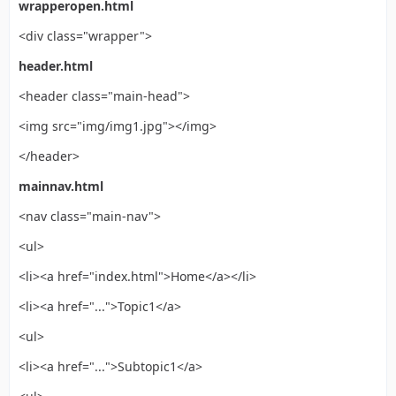
wrapperopen.html
<div class="wrapper">
header.html
<header class="main-head">
<img src="img/img1.jpg"></img>
</header>
mainnav.html
<nav class="main-nav">
<ul>
<li><a href="index.html">Home</a></li>
<li><a href="...">Topic1</a>
<ul>
<li><a href="...">Subtopic1</a>