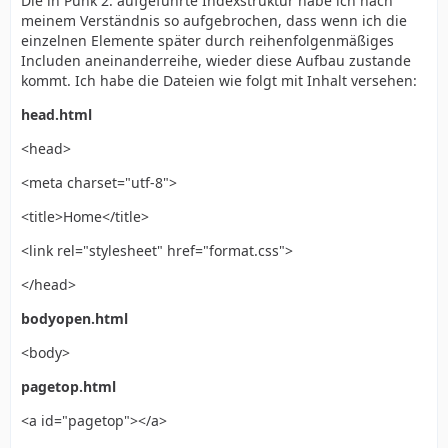
Die in Punk 2. aufgeführte Indexstruktur habe ich nach
meinem Verständnis so aufgebrochen, dass wenn ich die
einzelnen Elemente später durch reihenfolgenmäßiges
Includen aneinanderreihe, wieder diese Aufbau zustande
kommt. Ich habe die Dateien wie folgt mit Inhalt versehen:
head.html
<head>
<meta charset="utf-8">
<title>Home</title>
<link rel="stylesheet" href="format.css">
</head>
bodyopen.html
<body>
pagetop.html
<a id="pagetop"></a>