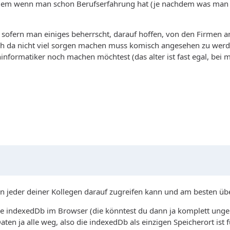
r allem wenn man schon Berufserfahrung hat (je nachdem was man 
n, sofern man einiges beherrscht, darauf hoffen, von den Firme
ch da nicht viel sorgen machen muss komisch angesehen zu werden.
formatiker noch machen möchtest (das alter ist fast egal, bei m
nn jeder deiner Kollegen darauf zugreifen kann und am besten übe
 die indexedDb im Browser (die könntest du dann ja komplett ung
aten ja alle weg, also die indexedDb als einzigen Speicherort ist f