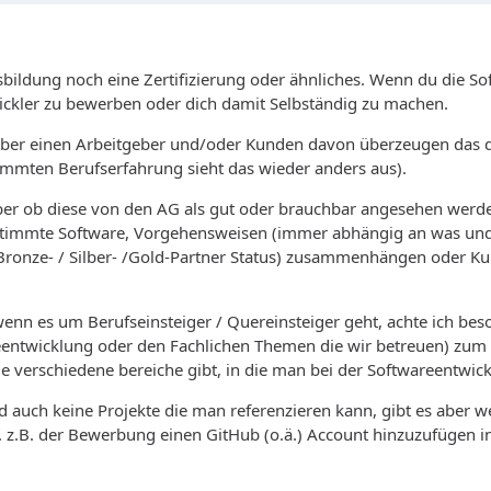
bildung noch eine Zertifizierung oder ähnliches. Wenn du die So
wickler zu bewerben oder dich damit Selbständig zu machen.
ber einen Arbeitgeber und/oder Kunden davon überzeugen das du
timmten Berufserfahrung sieht das wieder anders aus).
 aber ob diese von den AG als gut oder brauchbar angesehen werde
bestimmte Software, Vorgehensweisen (immer abhängig an was und 
 Bronze- / Silber- /Gold-Partner Status) zusammenhängen oder K
nn es um Berufseinsteiger / Quereinsteiger geht, achte ich bes
eentwicklung oder den Fachlichen Themen die wir betreuen) zum a
le verschiedene bereiche gibt, in die man bei der Softwareentwi
auch keine Projekte die man referenzieren kann, gibt es aber w
t). z.B. der Bewerbung einen GitHub (o.ä.) Account hinzuzufügen 