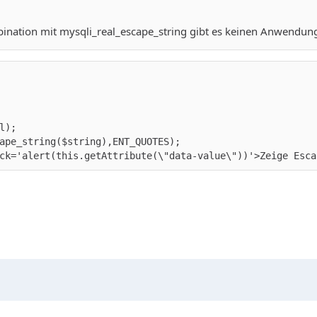
ination mit mysqli_real_escape_string gibt es keinen Anwendung
ck='alert(this.getAttribute(\"data-value\"))'>Zeige Esca