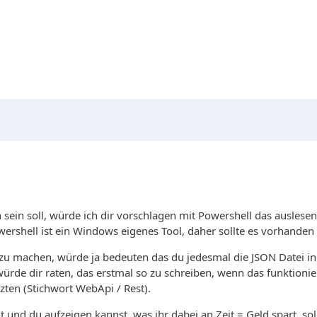
sein soll, würde ich dir vorschlagen mit Powershell das ausles
owershell ist ein Windows eigenes Tool, daher sollte es vorhanden 
zu machen, würde ja bedeuten das du jedesmal die JSON Datei i
ürde dir raten, das erstmal so zu schreiben, wenn das funktioniert
zten (Stichwort WebApi / Rest).
t und du aufzeigen kannst, was ihr dabei an Zeit = Geld spart, s