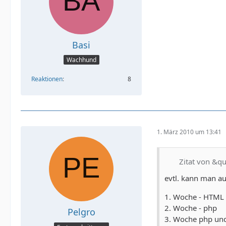
Basi
Wachhund
Reaktionen
8
1. März 2010 um 13:41
Zitat von &q
evtl. kann man a
1. Woche - HTML 
2. Woche - php
Pelgro
3. Woche php u