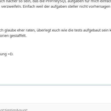
ch nacher so sein, das die PHP/MySQL aufgaben für mich einfacher
 verzweifeln. Einfach weil der aufgaben steller nicht vorhersage
h glaube eher raten, überlegt euch wie die tests aufgebaut sein k
rien gestaffelt.
zung =D.
uot;timtim&quot;