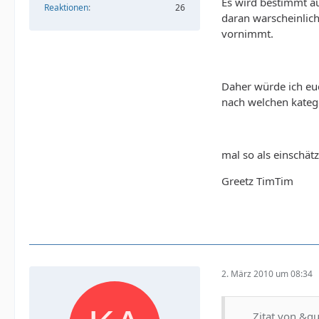
Es wird bestimmt au
Reaktionen
26
daran warscheinlich
vornimmt.
Daher würde ich euc
nach welchen katego
mal so als einschät
Greetz TimTim
2. März 2010 um 08:34
Zitat von &q