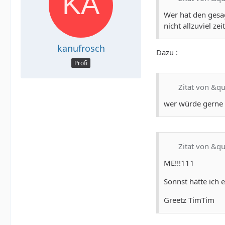
Wer hat den gesag
nicht allzuviel zei
kanufrosch
Dazu :
Profi
Zitat von &q
wer würde gerne
Zitat von &q
ME!!!111
Sonnst hätte ich 
Greetz TimTim