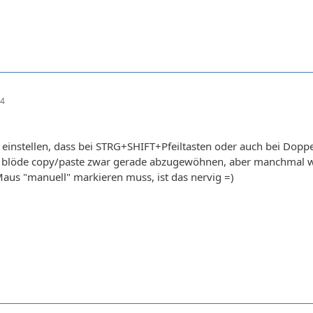
44
instellen, dass bei STRG+SHIFT+Pfeiltasten oder auch bei Doppel
s blöde copy/paste zwar gerade abzugewöhnen, aber manchmal w
aus "manuell" markieren muss, ist das nervig =)