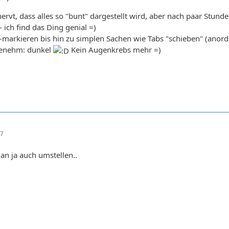
ervt, dass alles so "bunt" dargestellt wird, aber nach paar Stun
 ich find das Ding genial =)
markieren bis hin zu simplen Sachen wie Tabs "schieben" (anord
enehm: dunkel
Kein Augenkrebs mehr =)
27
n ja auch umstellen..