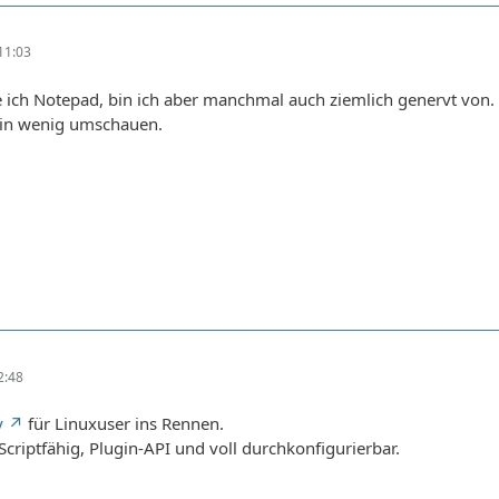
11:03
e ich Notepad, bin ich aber manchmal auch ziemlich genervt von.
 ein wenig umschauen.
2:48
y
für Linuxuser ins Rennen.
Scriptfähig, Plugin-API und voll durchkonfigurierbar.