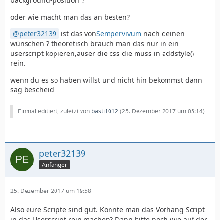
background-position"?
oder wie macht man das an besten?
peter32139
ist das von
Sempervivum
nach deinen
wünschen ? theoretisch brauch man das nur in ein
userscript kopieren,auser die css die muss in addstyle()
rein.
wenn du es so haben willst und nicht hin bekommst dann
sag bescheid
Einmal editiert, zuletzt von
basti1012
(
25. Dezember 2017 um 05:14
)
peter32139
Anfänger
25. Dezember 2017 um 19:58
Also eure Scripte sind gut. Könnte man das Vorhang Script
in das Userscript rein machen? Dann bitte noch wie auf der