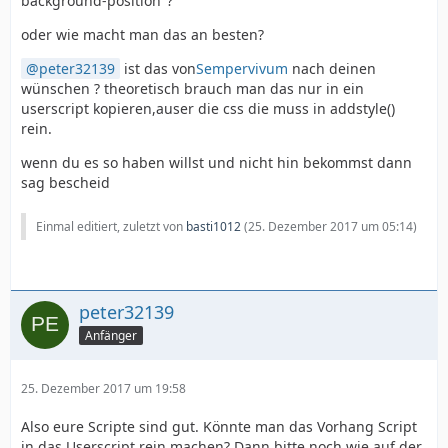
background-position"?
oder wie macht man das an besten?
peter32139
ist das von
Sempervivum
nach deinen
wünschen ? theoretisch brauch man das nur in ein
userscript kopieren,auser die css die muss in addstyle()
rein.
wenn du es so haben willst und nicht hin bekommst dann
sag bescheid
Einmal editiert, zuletzt von
basti1012
(
25. Dezember 2017 um 05:14
)
peter32139
Anfänger
25. Dezember 2017 um 19:58
Also eure Scripte sind gut. Könnte man das Vorhang Script
in das Userscript rein machen? Dann bitte noch wie auf der