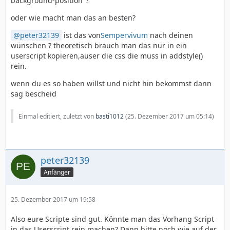
background-position"?
oder wie macht man das an besten?
peter32139
ist das von
Sempervivum
nach deinen
wünschen ? theoretisch brauch man das nur in ein
userscript kopieren,auser die css die muss in addstyle()
rein.
wenn du es so haben willst und nicht hin bekommst dann
sag bescheid
Einmal editiert, zuletzt von
basti1012
(
25. Dezember 2017 um 05:14
)
peter32139
Anfänger
25. Dezember 2017 um 19:58
Also eure Scripte sind gut. Könnte man das Vorhang Script
in das Userscript rein machen? Dann bitte noch wie auf der