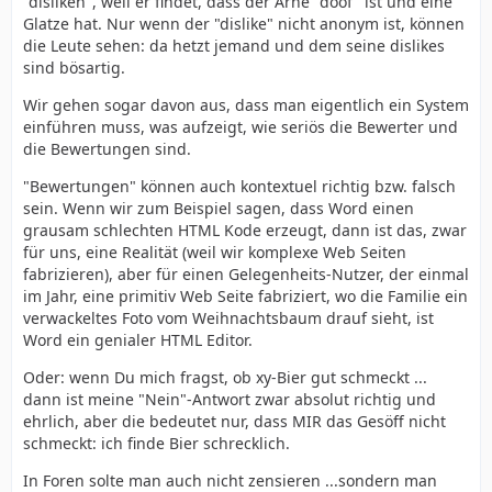
"disliken", weil er findet, dass der Arne "doof" ist und eine
Glatze hat. Nur wenn der "dislike" nicht anonym ist, können
die Leute sehen: da hetzt jemand und dem seine dislikes
sind bösartig.
Wir gehen sogar davon aus, dass man eigentlich ein System
einführen muss, was aufzeigt, wie seriös die Bewerter und
die Bewertungen sind.
"Bewertungen" können auch kontextuel richtig bzw. falsch
sein. Wenn wir zum Beispiel sagen, dass Word einen
grausam schlechten HTML Kode erzeugt, dann ist das, zwar
für uns, eine Realität (weil wir komplexe Web Seiten
fabrizieren), aber für einen Gelegenheits-Nutzer, der einmal
im Jahr, eine primitiv Web Seite fabriziert, wo die Familie ein
verwackeltes Foto vom Weihnachtsbaum drauf sieht, ist
Word ein genialer HTML Editor.
Oder: wenn Du mich fragst, ob xy-Bier gut schmeckt ...
dann ist meine "Nein"-Antwort zwar absolut richtig und
ehrlich, aber die bedeutet nur, dass MIR das Gesöff nicht
schmeckt: ich finde Bier schrecklich.
In Foren solte man auch nicht zensieren ...sondern man