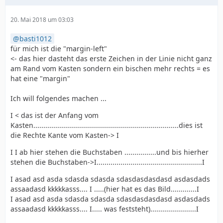
20. Mai 2018 um 03:03
basti1012
für mich ist die "margin-left"
<- das hier dasteht das erste Zeichen in der Linie nicht ganz
am Rand vom Kasten sondern ein bischen mehr rechts = es
hat eine "margin"
Ich will folgendes machen ...
I < das ist der Anfang vom
Kasten.........................................................................dies ist
die Rechte Kante vom Kasten-> I
I I ab hier stehen die Buchstaben ................und bis hierher
stehen die Buchstaben->I.....................................................I
I asad asd asda sdasda sdasda sdasdasdasdasd asdasdads
assaadasd kkkkkasss.... I .....(hier hat es das Bild.............I
I asad asd asda sdasda sdasda sdasdasdasdasd asdasdads
assaadasd kkkkkasss.... I..... was feststeht).......................I