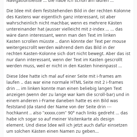
Navigationsleiste ... die habe ich schon am laufen ...
Die Idee mit dem feststehenden Bild in der rechten Kolonne
des Kastens war eigentlich ganz interessant, ist aber
wahrscheinlich nicht machbar, wenn es mehrere Kästen
untereinander hat (ausser vielleicht mit z-index ... ... das
wäre dann interessant, wenn man den Text im linken
Kasten scrollen müsste .. dann könnte der Text per mouse
weitergescrollt werden während dem das Bild in der
rechten Kasten-Kolonne sich dort nicht bewegt. Aber das ist
nur dann interessant, wenn der Text im Kasten gescrollt
werden muss, weil er nicht in den Kasten hineinpasst ...
Diese Idee hatte ich mal auf einer Seite mit i-frames am
laufen .. das war eine normale HTML Seite mit 2 i-frames
drin ... im linken konnte man einen beliebig langen Text
anzeigen (wenn der zu lange war kam die scroll-bar) und in
einem anderen i-Frame daneben hatte es ein Bild was
feststand (da stand der Name von der Seite drin ---
hochkannt .. also "xxxxx.com" 90° nach links gedreht ... das
habe ich sogar so auf meiner Visitenkarte als design
element. Und diese Idee will ich jetzt auch dafür einsetzen
um solchen Kästen einen Namen zu geben...