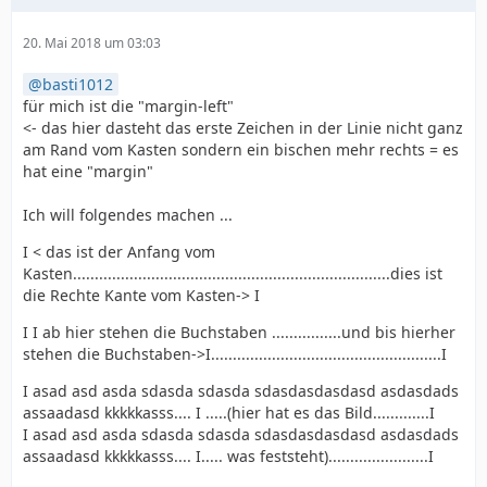
20. Mai 2018 um 03:03
basti1012
für mich ist die "margin-left"
<- das hier dasteht das erste Zeichen in der Linie nicht ganz
am Rand vom Kasten sondern ein bischen mehr rechts = es
hat eine "margin"
Ich will folgendes machen ...
I < das ist der Anfang vom
Kasten.........................................................................dies ist
die Rechte Kante vom Kasten-> I
I I ab hier stehen die Buchstaben ................und bis hierher
stehen die Buchstaben->I.....................................................I
I asad asd asda sdasda sdasda sdasdasdasdasd asdasdads
assaadasd kkkkkasss.... I .....(hier hat es das Bild.............I
I asad asd asda sdasda sdasda sdasdasdasdasd asdasdads
assaadasd kkkkkasss.... I..... was feststeht).......................I