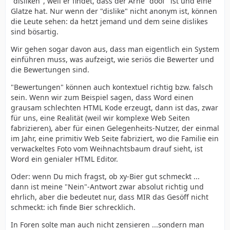
"disliken", weil er findet, dass der Arne "doof" ist und eine
Glatze hat. Nur wenn der "dislike" nicht anonym ist, können
die Leute sehen: da hetzt jemand und dem seine dislikes
sind bösartig.
Wir gehen sogar davon aus, dass man eigentlich ein System
einführen muss, was aufzeigt, wie seriös die Bewerter und
die Bewertungen sind.
"Bewertungen" können auch kontextuel richtig bzw. falsch
sein. Wenn wir zum Beispiel sagen, dass Word einen
grausam schlechten HTML Kode erzeugt, dann ist das, zwar
für uns, eine Realität (weil wir komplexe Web Seiten
fabrizieren), aber für einen Gelegenheits-Nutzer, der einmal
im Jahr, eine primitiv Web Seite fabriziert, wo die Familie ein
verwackeltes Foto vom Weihnachtsbaum drauf sieht, ist
Word ein genialer HTML Editor.
Oder: wenn Du mich fragst, ob xy-Bier gut schmeckt ...
dann ist meine "Nein"-Antwort zwar absolut richtig und
ehrlich, aber die bedeutet nur, dass MIR das Gesöff nicht
schmeckt: ich finde Bier schrecklich.
In Foren solte man auch nicht zensieren ...sondern man