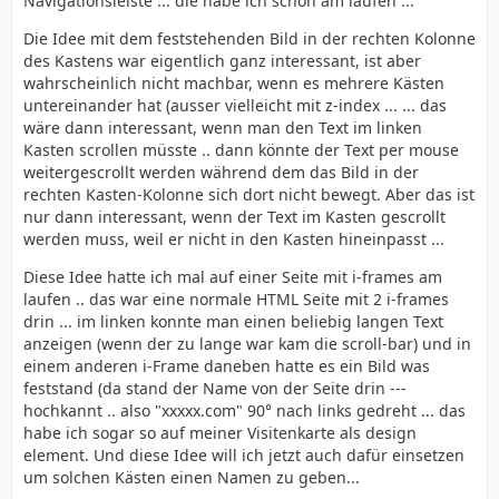
Navigationsleiste ... die habe ich schon am laufen ...
Die Idee mit dem feststehenden Bild in der rechten Kolonne
des Kastens war eigentlich ganz interessant, ist aber
wahrscheinlich nicht machbar, wenn es mehrere Kästen
untereinander hat (ausser vielleicht mit z-index ... ... das
wäre dann interessant, wenn man den Text im linken
Kasten scrollen müsste .. dann könnte der Text per mouse
weitergescrollt werden während dem das Bild in der
rechten Kasten-Kolonne sich dort nicht bewegt. Aber das ist
nur dann interessant, wenn der Text im Kasten gescrollt
werden muss, weil er nicht in den Kasten hineinpasst ...
Diese Idee hatte ich mal auf einer Seite mit i-frames am
laufen .. das war eine normale HTML Seite mit 2 i-frames
drin ... im linken konnte man einen beliebig langen Text
anzeigen (wenn der zu lange war kam die scroll-bar) und in
einem anderen i-Frame daneben hatte es ein Bild was
feststand (da stand der Name von der Seite drin ---
hochkannt .. also "xxxxx.com" 90° nach links gedreht ... das
habe ich sogar so auf meiner Visitenkarte als design
element. Und diese Idee will ich jetzt auch dafür einsetzen
um solchen Kästen einen Namen zu geben...