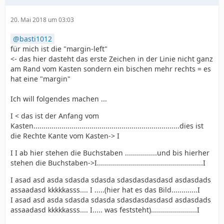
20. Mai 2018 um 03:03
basti1012
für mich ist die "margin-left"
<- das hier dasteht das erste Zeichen in der Linie nicht ganz
am Rand vom Kasten sondern ein bischen mehr rechts = es
hat eine "margin"
Ich will folgendes machen ...
I < das ist der Anfang vom
Kasten.........................................................................dies ist
die Rechte Kante vom Kasten-> I
I I ab hier stehen die Buchstaben ................und bis hierher
stehen die Buchstaben->I.....................................................I
I asad asd asda sdasda sdasda sdasdasdasdasd asdasdads
assaadasd kkkkkasss.... I .....(hier hat es das Bild.............I
I asad asd asda sdasda sdasda sdasdasdasdasd asdasdads
assaadasd kkkkkasss.... I..... was feststeht).......................I