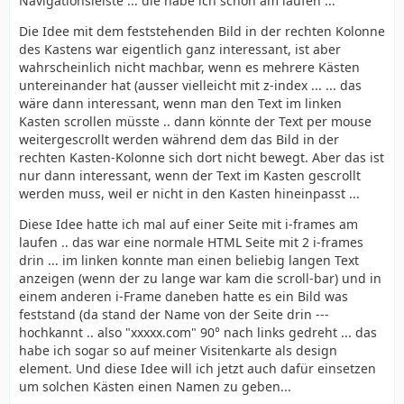
Navigationsleiste ... die habe ich schon am laufen ...
Die Idee mit dem feststehenden Bild in der rechten Kolonne
des Kastens war eigentlich ganz interessant, ist aber
wahrscheinlich nicht machbar, wenn es mehrere Kästen
untereinander hat (ausser vielleicht mit z-index ... ... das
wäre dann interessant, wenn man den Text im linken
Kasten scrollen müsste .. dann könnte der Text per mouse
weitergescrollt werden während dem das Bild in der
rechten Kasten-Kolonne sich dort nicht bewegt. Aber das ist
nur dann interessant, wenn der Text im Kasten gescrollt
werden muss, weil er nicht in den Kasten hineinpasst ...
Diese Idee hatte ich mal auf einer Seite mit i-frames am
laufen .. das war eine normale HTML Seite mit 2 i-frames
drin ... im linken konnte man einen beliebig langen Text
anzeigen (wenn der zu lange war kam die scroll-bar) und in
einem anderen i-Frame daneben hatte es ein Bild was
feststand (da stand der Name von der Seite drin ---
hochkannt .. also "xxxxx.com" 90° nach links gedreht ... das
habe ich sogar so auf meiner Visitenkarte als design
element. Und diese Idee will ich jetzt auch dafür einsetzen
um solchen Kästen einen Namen zu geben...