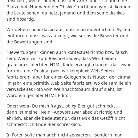
"disliken", weil er findet, dass der Arne "doof" ist und eine
Glatze hat. Nur wenn der "dislike" nicht anonym ist, können
die Leute sehen: da hetzt jemand und dem seine dislikes
sind bösartig.
Wir gehen sogar davon aus, dass man eigentlich ein System
einführen muss, was aufzeigt, wie seriös die Bewerter und
die Bewertungen sind.
"Bewertungen" können auch kontextuel richtig bzw. falsch
sein. Wenn wir zum Beispiel sagen, dass Word einen
grausam schlechten HTML Kode erzeugt, dann ist das, zwar
für uns, eine Realität (weil wir komplexe Web Seiten
fabrizieren), aber für einen Gelegenheits-Nutzer, der einmal
im Jahr, eine primitiv Web Seite fabriziert, wo die Familie ein
verwackeltes Foto vom Weihnachtsbaum drauf sieht, ist
Word ein genialer HTML Editor.
Oder: wenn Du mich fragst, ob xy-Bier gut schmeckt ...
dann ist meine "Nein"-Antwort zwar absolut richtig und
ehrlich, aber die bedeutet nur, dass MIR das Gesöff nicht
schmeckt: ich finde Bier schrecklich.
In Foren solte man auch nicht zensieren ...sondern man