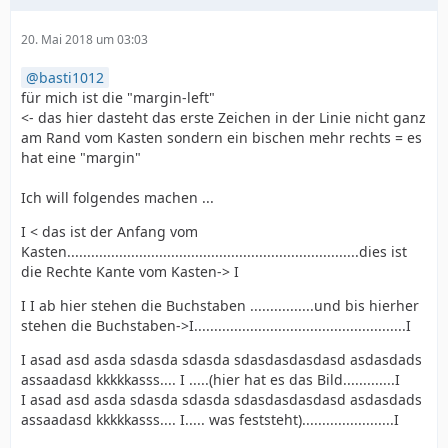
20. Mai 2018 um 03:03
basti1012
für mich ist die "margin-left"
<- das hier dasteht das erste Zeichen in der Linie nicht ganz
am Rand vom Kasten sondern ein bischen mehr rechts = es
hat eine "margin"
Ich will folgendes machen ...
I < das ist der Anfang vom
Kasten.........................................................................dies ist
die Rechte Kante vom Kasten-> I
I I ab hier stehen die Buchstaben ................und bis hierher
stehen die Buchstaben->I.....................................................I
I asad asd asda sdasda sdasda sdasdasdasdasd asdasdads
assaadasd kkkkkasss.... I .....(hier hat es das Bild.............I
I asad asd asda sdasda sdasda sdasdasdasdasd asdasdads
assaadasd kkkkkasss.... I..... was feststeht).......................I