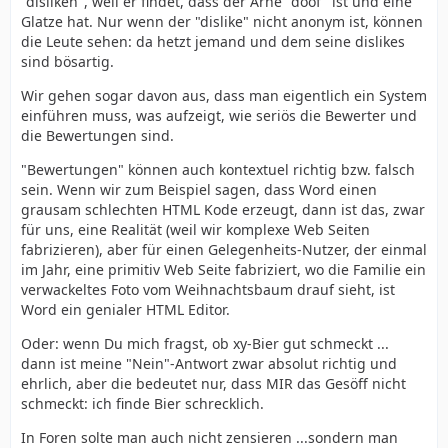
"disliken", weil er findet, dass der Arne "doof" ist und eine
Glatze hat. Nur wenn der "dislike" nicht anonym ist, können
die Leute sehen: da hetzt jemand und dem seine dislikes
sind bösartig.
Wir gehen sogar davon aus, dass man eigentlich ein System
einführen muss, was aufzeigt, wie seriös die Bewerter und
die Bewertungen sind.
"Bewertungen" können auch kontextuel richtig bzw. falsch
sein. Wenn wir zum Beispiel sagen, dass Word einen
grausam schlechten HTML Kode erzeugt, dann ist das, zwar
für uns, eine Realität (weil wir komplexe Web Seiten
fabrizieren), aber für einen Gelegenheits-Nutzer, der einmal
im Jahr, eine primitiv Web Seite fabriziert, wo die Familie ein
verwackeltes Foto vom Weihnachtsbaum drauf sieht, ist
Word ein genialer HTML Editor.
Oder: wenn Du mich fragst, ob xy-Bier gut schmeckt ...
dann ist meine "Nein"-Antwort zwar absolut richtig und
ehrlich, aber die bedeutet nur, dass MIR das Gesöff nicht
schmeckt: ich finde Bier schrecklich.
In Foren solte man auch nicht zensieren ...sondern man