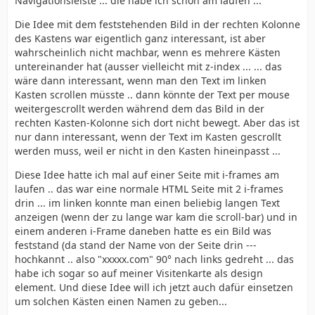
Navigationsleiste ... die habe ich schon am laufen ...
Die Idee mit dem feststehenden Bild in der rechten Kolonne
des Kastens war eigentlich ganz interessant, ist aber
wahrscheinlich nicht machbar, wenn es mehrere Kästen
untereinander hat (ausser vielleicht mit z-index ... ... das
wäre dann interessant, wenn man den Text im linken
Kasten scrollen müsste .. dann könnte der Text per mouse
weitergescrollt werden während dem das Bild in der
rechten Kasten-Kolonne sich dort nicht bewegt. Aber das ist
nur dann interessant, wenn der Text im Kasten gescrollt
werden muss, weil er nicht in den Kasten hineinpasst ...
Diese Idee hatte ich mal auf einer Seite mit i-frames am
laufen .. das war eine normale HTML Seite mit 2 i-frames
drin ... im linken konnte man einen beliebig langen Text
anzeigen (wenn der zu lange war kam die scroll-bar) und in
einem anderen i-Frame daneben hatte es ein Bild was
feststand (da stand der Name von der Seite drin ---
hochkannt .. also "xxxxx.com" 90° nach links gedreht ... das
habe ich sogar so auf meiner Visitenkarte als design
element. Und diese Idee will ich jetzt auch dafür einsetzen
um solchen Kästen einen Namen zu geben...