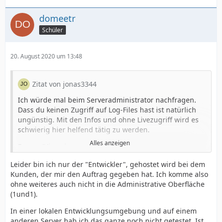
domeetr
Schüler
20. August 2020 um 13:48
Zitat von jonas3344
Ich würde mal beim Serveradministrator nachfragen.
Dass du keinen Zugriff auf Log-Files hast ist natürlich
ungünstig. Mit den Infos und ohne Livezugriff wird es
schwierig hier helfend tätig zu werden.
Alles anzeigen
Fragen/Hinweise:
- Funktioniert es auf einem anderen Server (z.b. in einer
Leider bin ich nur der "Entwickler", gehostet wird bei dem
lokalen Entwicklungsumgebung)?
Kunden, der mir den Auftrag gegeben hat. Ich komme also
ohne weiteres auch nicht in die Administrative Oberfläche
- In den Dev-Tools hast du einen Reiter Network (oder
(1und1).
Netzwerk). Dort siehst du an sich was passiert. Oder
halt eben nicht passiert. Versuch Dich mal einzulesen.
In einer lokalen Entwicklungsumgebung und auf einem
anderen Server hab ich das ganze noch nicht getestet. Ist