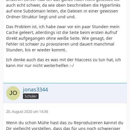
- Zugriff auf die Log-Files ist elementar, eigentlich
auch echt schwer, da wie oben beschrieben die Hyperlinks
solltest du auf allen Servern Zugriff darauf haben,
auf eine Subdomain leiten, die Dateien in einer gewissen
versuch herauszufinden wo die liegen.
Ordner-Struktur liegt und und und.
Wäre der Fehler im Script und würde der Request beim
Das Problem ist, ich habe zwar vor ein paar Stunden mein
ersten Aufruf bereits bei Deiner index.php landen gäbe
Cache geleert, allerdings ist die Seite beim ersten Aufruf
es a) einen Fehler oder b) einen Abbruch nach der
direkt aufgegangen ohne weiße Seite. Wie gesagt, der
max_execution_time (zumeist 30s), daher denke ich er
Fehler ist schwer zu provozieren und dauert manchmal
bleibt vorher hängen. Weshalb kann ich Dir mit diesen
Stunden, bis er wieder kommt..
Infos nicht beantworten.
Ich denke auch das es was mit der htaccess zu tun hat, ich
kann mir nur nicht weiterhelfen :-/
jonas3344
Schüler
20. August 2020 um 14:36
Wenn du schon Mühe hast das zu Reproduzieren kannst du
Dir vielleicht vorstellen, dass das für uns noch schwieriger