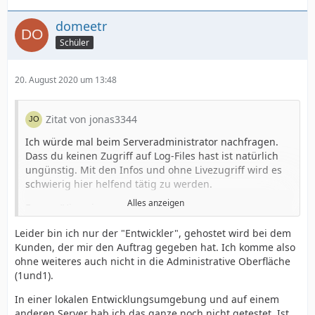
domeetr
Schüler
20. August 2020 um 13:48
Zitat von jonas3344
Ich würde mal beim Serveradministrator nachfragen.
Dass du keinen Zugriff auf Log-Files hast ist natürlich
ungünstig. Mit den Infos und ohne Livezugriff wird es
schwierig hier helfend tätig zu werden.
Alles anzeigen
Fragen/Hinweise:
- Funktioniert es auf einem anderen Server (z.b. in einer
Leider bin ich nur der "Entwickler", gehostet wird bei dem
lokalen Entwicklungsumgebung)?
Kunden, der mir den Auftrag gegeben hat. Ich komme also
ohne weiteres auch nicht in die Administrative Oberfläche
- In den Dev-Tools hast du einen Reiter Network (oder
(1und1).
Netzwerk). Dort siehst du an sich was passiert. Oder
halt eben nicht passiert. Versuch Dich mal einzulesen.
In einer lokalen Entwicklungsumgebung und auf einem
anderen Server hab ich das ganze noch nicht getestet. Ist