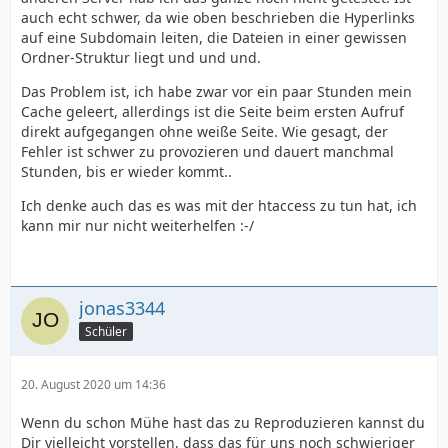
- Zugriff auf die Log-Files ist elementar, eigentlich
auch echt schwer, da wie oben beschrieben die Hyperlinks
solltest du auf allen Servern Zugriff darauf haben,
auf eine Subdomain leiten, die Dateien in einer gewissen
versuch herauszufinden wo die liegen.
Ordner-Struktur liegt und und und.
Wäre der Fehler im Script und würde der Request beim
Das Problem ist, ich habe zwar vor ein paar Stunden mein
ersten Aufruf bereits bei Deiner index.php landen gäbe
Cache geleert, allerdings ist die Seite beim ersten Aufruf
es a) einen Fehler oder b) einen Abbruch nach der
direkt aufgegangen ohne weiße Seite. Wie gesagt, der
max_execution_time (zumeist 30s), daher denke ich er
Fehler ist schwer zu provozieren und dauert manchmal
bleibt vorher hängen. Weshalb kann ich Dir mit diesen
Stunden, bis er wieder kommt..
Infos nicht beantworten.
Ich denke auch das es was mit der htaccess zu tun hat, ich
kann mir nur nicht weiterhelfen :-/
jonas3344
Schüler
20. August 2020 um 14:36
Wenn du schon Mühe hast das zu Reproduzieren kannst du
Dir vielleicht vorstellen, dass das für uns noch schwieriger