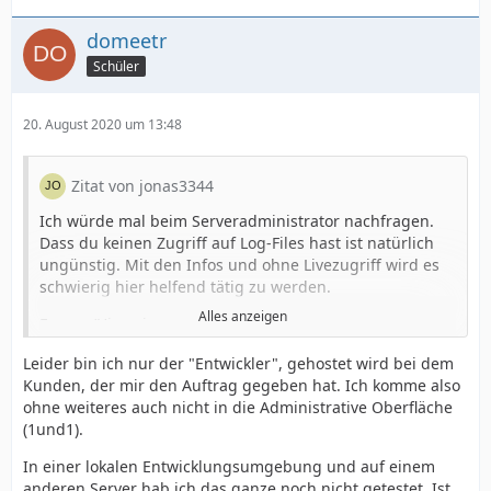
domeetr
Schüler
20. August 2020 um 13:48
Zitat von jonas3344
Ich würde mal beim Serveradministrator nachfragen.
Dass du keinen Zugriff auf Log-Files hast ist natürlich
ungünstig. Mit den Infos und ohne Livezugriff wird es
schwierig hier helfend tätig zu werden.
Alles anzeigen
Fragen/Hinweise:
- Funktioniert es auf einem anderen Server (z.b. in einer
Leider bin ich nur der "Entwickler", gehostet wird bei dem
lokalen Entwicklungsumgebung)?
Kunden, der mir den Auftrag gegeben hat. Ich komme also
ohne weiteres auch nicht in die Administrative Oberfläche
- In den Dev-Tools hast du einen Reiter Network (oder
(1und1).
Netzwerk). Dort siehst du an sich was passiert. Oder
halt eben nicht passiert. Versuch Dich mal einzulesen.
In einer lokalen Entwicklungsumgebung und auf einem
anderen Server hab ich das ganze noch nicht getestet. Ist