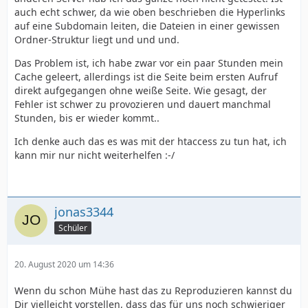
- Zugriff auf die Log-Files ist elementar, eigentlich
auch echt schwer, da wie oben beschrieben die Hyperlinks
solltest du auf allen Servern Zugriff darauf haben,
auf eine Subdomain leiten, die Dateien in einer gewissen
versuch herauszufinden wo die liegen.
Ordner-Struktur liegt und und und.
Wäre der Fehler im Script und würde der Request beim
Das Problem ist, ich habe zwar vor ein paar Stunden mein
ersten Aufruf bereits bei Deiner index.php landen gäbe
Cache geleert, allerdings ist die Seite beim ersten Aufruf
es a) einen Fehler oder b) einen Abbruch nach der
direkt aufgegangen ohne weiße Seite. Wie gesagt, der
max_execution_time (zumeist 30s), daher denke ich er
Fehler ist schwer zu provozieren und dauert manchmal
bleibt vorher hängen. Weshalb kann ich Dir mit diesen
Stunden, bis er wieder kommt..
Infos nicht beantworten.
Ich denke auch das es was mit der htaccess zu tun hat, ich
kann mir nur nicht weiterhelfen :-/
jonas3344
Schüler
20. August 2020 um 14:36
Wenn du schon Mühe hast das zu Reproduzieren kannst du
Dir vielleicht vorstellen, dass das für uns noch schwieriger