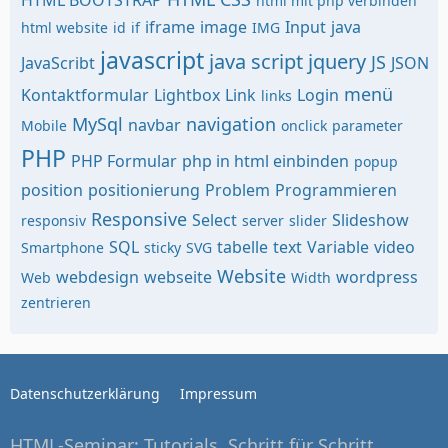
HTML BOOTSTRAP
html mit php verbinden
iframe
image
Input
java
html website
id
if
IMG
javascript
java script
jquery
JS
JavaScribt
JSON
menü
Kontaktformular
Lightbox
Link
Login
links
MySql
navigation
navbar
Mobile
onclick
parameter
PHP
PHP Formular
php in html einbinden
popup
position
positionierung
Problem
Programmieren
Responsive
Select
Slideshow
responsiv
server
slider
SQL
tabelle
text
Variable
video
Smartphone
sticky
SVG
Website
webdesign
webseite
wordpress
Web
Width
zentrieren
Datenschutzerklärung
Impressum
HTML-Seminar: Tutorials, Schritt für Schritt