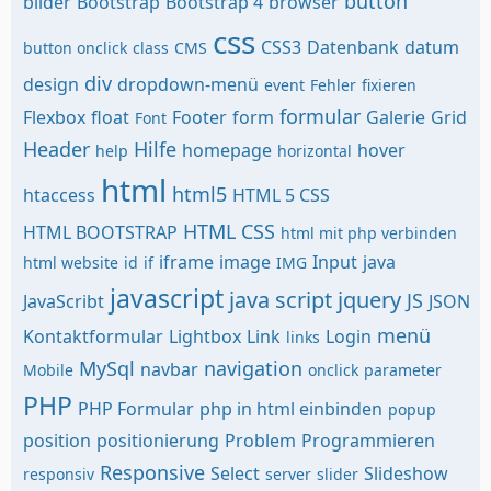
button
bilder
Bootstrap
Bootstrap 4
browser
css
CSS3
Datenbank
datum
button onclick
class
CMS
div
design
dropdown-menü
event
Fehler
fixieren
formular
Flexbox
float
Footer
form
Galerie
Grid
Font
Header
Hilfe
homepage
hover
help
horizontal
html
html5
htaccess
HTML 5 CSS
HTML CSS
HTML BOOTSTRAP
html mit php verbinden
iframe
image
Input
java
html website
id
if
IMG
javascript
java script
jquery
JS
JavaScribt
JSON
menü
Kontaktformular
Lightbox
Link
Login
links
MySql
navigation
navbar
Mobile
onclick
parameter
PHP
PHP Formular
php in html einbinden
popup
position
positionierung
Problem
Programmieren
Responsive
Select
Slideshow
responsiv
server
slider