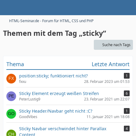
HTML-Seminar.de - Forum für HTML, CSS und PHP
Themen mit dem Tag „sticky“
Suche nach Tags
Thema
Letzte Antwort
position:sticky; funktioniert nicht?
1
fxxu
28. Februar 2023 um 01:53
Sticky Element erzeugt weißen Streifen
6
PeterLustig9
23. Februar 2021 um 22:07
Sticky Header/Navbar geht nicht :C?
1
GoodVibes
11. Januar 2021 um 18:08
Sticky Navbar verschwindet hinter Parallax
4
Content