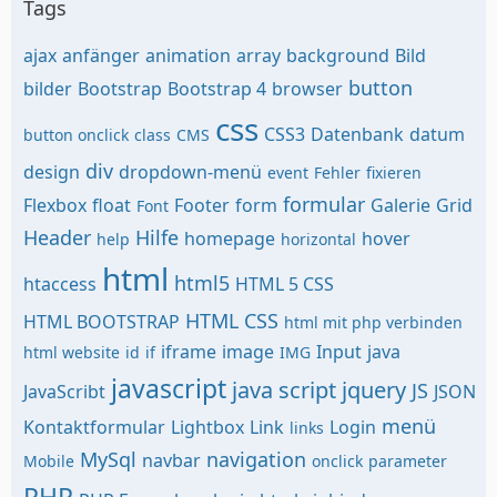
Tags
ajax
anfänger
animation
array
background
Bild
button
bilder
Bootstrap
Bootstrap 4
browser
css
CSS3
Datenbank
datum
button onclick
class
CMS
div
design
dropdown-menü
event
Fehler
fixieren
formular
Flexbox
float
Footer
form
Galerie
Grid
Font
Header
Hilfe
homepage
hover
help
horizontal
html
html5
htaccess
HTML 5 CSS
HTML CSS
HTML BOOTSTRAP
html mit php verbinden
iframe
image
Input
java
html website
id
if
IMG
javascript
java script
jquery
JS
JavaScribt
JSON
menü
Kontaktformular
Lightbox
Link
Login
links
MySql
navigation
navbar
Mobile
onclick
parameter