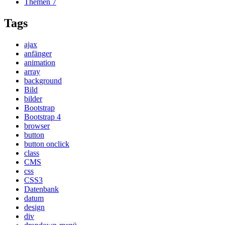
Themen
7
Tags
ajax
anfänger
animation
array
background
Bild
bilder
Bootstrap
Bootstrap 4
browser
button
button onclick
class
CMS
css
CSS3
Datenbank
datum
design
div