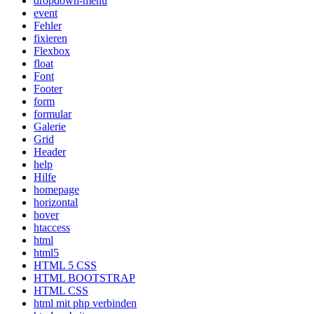
dropdown-menü
event
Fehler
fixieren
Flexbox
float
Font
Footer
form
formular
Galerie
Grid
Header
help
Hilfe
homepage
horizontal
hover
htaccess
html
html5
HTML 5 CSS
HTML BOOTSTRAP
HTML CSS
html mit php verbinden