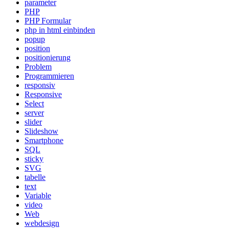
parameter
PHP
PHP Formular
php in html einbinden
popup
position
positionierung
Problem
Programmieren
responsiv
Responsive
Select
server
slider
Slideshow
Smartphone
SQL
sticky
SVG
tabelle
text
Variable
video
Web
webdesign