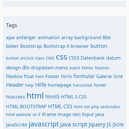
Tags
ajax
anfänger
animation
array
background
Bild
button
bilder
Bootstrap
Bootstrap 4
browser
css
CSS3
Datenbank
datum
button onclick
class
CMS
div
design
dropdown-menü
event
Fehler
fixieren
formular
Flexbox
float
Footer
form
Galerie
Grid
Font
Header
Hilfe
homepage
hover
help
horizontal
html
html5
htaccess
HTML 5 CSS
HTML CSS
HTML BOOTSTRAP
html mit php verbinden
iframe
image
Input
java
html website
id
if
IMG
javascript
java script
jquery
JS
JavaScribt
JSON