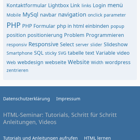
menü
Kontaktformular
Lightbox
Link
Login
links
MySql
navigation
navbar
Mobile
onclick
parameter
PHP
PHP Formular
php in html einbinden
popup
position
positionierung
Problem
Programmieren
Responsive
Select
Slideshow
responsiv
server
slider
SQL
tabelle
text
Variable
video
Smartphone
sticky
SVG
Website
webdesign
webseite
wordpress
Web
Width
zentrieren
Datenschutzerklärung
Impressum
HTML-Seminar: Tutorials, Schritt für Schritt
Anleitungen, Videos
Tutorials und Anleitungen aufrufen
HTML lernen