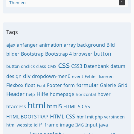
Themen
1
Tags
ajax
anfänger
animation
array
background
Bild
button
bilder
Bootstrap
Bootstrap 4
browser
css
CSS3
Datenbank
datum
button onclick
class
CMS
div
design
dropdown-menü
event
Fehler
fixieren
formular
Flexbox
float
Footer
form
Galerie
Grid
Font
Header
Hilfe
homepage
hover
help
horizontal
html
html5
htaccess
HTML 5 CSS
HTML CSS
HTML BOOTSTRAP
html mit php verbinden
iframe
image
Input
java
html website
id
if
IMG