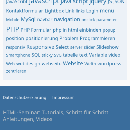
javascript
java script
jquery
JS
JavaScribt
JSON
menü
Kontaktformular
Lightbox
Link
Login
links
MySql
navigation
navbar
Mobile
onclick
parameter
PHP
PHP Formular
php in html einbinden
popup
position
positionierung
Problem
Programmieren
Responsive
Select
Slideshow
responsiv
server
slider
SQL
tabelle
text
Variable
video
Smartphone
sticky
SVG
Website
webdesign
webseite
wordpress
Web
Width
zentrieren
Datenschutzerklärung
Impressum
HTML-Seminar: Tutorials, Schritt für Schritt
Anleitungen, Videos