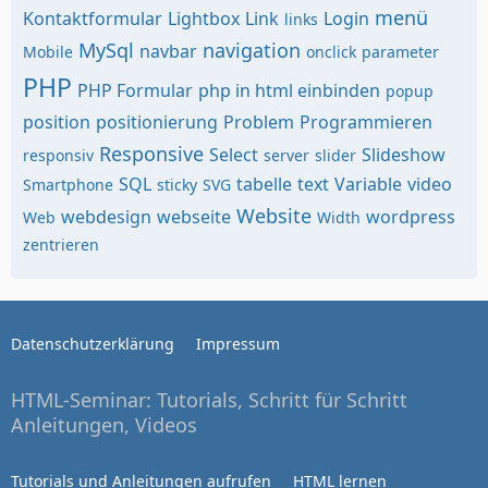
menü
Kontaktformular
Lightbox
Link
Login
links
MySql
navigation
navbar
Mobile
onclick
parameter
PHP
PHP Formular
php in html einbinden
popup
position
positionierung
Problem
Programmieren
Responsive
Select
Slideshow
responsiv
server
slider
SQL
tabelle
text
Variable
video
Smartphone
sticky
SVG
Website
webdesign
webseite
wordpress
Web
Width
zentrieren
Datenschutzerklärung
Impressum
HTML-Seminar: Tutorials, Schritt für Schritt
Anleitungen, Videos
Tutorials und Anleitungen aufrufen
HTML lernen