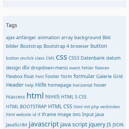
Tags
ajax
anfänger
animation
array
background
Bild
button
bilder
Bootstrap
Bootstrap 4
browser
css
CSS3
Datenbank
datum
button onclick
class
CMS
div
design
dropdown-menü
event
Fehler
fixieren
formular
Flexbox
float
Footer
form
Galerie
Grid
Font
Header
Hilfe
homepage
hover
help
horizontal
html
html5
htaccess
HTML 5 CSS
HTML CSS
HTML BOOTSTRAP
html mit php verbinden
iframe
image
Input
java
html website
id
if
IMG
javascript
java script
jquery
JS
JavaScribt
JSON