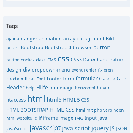
Tags
ajax
anfänger
animation
array
background
Bild
button
bilder
Bootstrap
Bootstrap 4
browser
css
CSS3
Datenbank
datum
button onclick
class
CMS
div
design
dropdown-menü
event
Fehler
fixieren
formular
Flexbox
float
Footer
form
Galerie
Grid
Font
Header
Hilfe
homepage
hover
help
horizontal
html
html5
htaccess
HTML 5 CSS
HTML CSS
HTML BOOTSTRAP
html mit php verbinden
iframe
image
Input
java
html website
id
if
IMG
javascript
java script
jquery
JS
JavaScribt
JSON