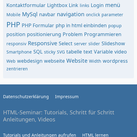
menü
Kontaktformular
Lightbox
Link
Login
links
MySql
navigation
navbar
Mobile
onclick
parameter
PHP
PHP Formular
php in html einbinden
popup
position
positionierung
Problem
Programmieren
Responsive
Select
Slideshow
responsiv
server
slider
SQL
tabelle
text
Variable
video
Smartphone
sticky
SVG
Website
webdesign
webseite
wordpress
Web
Width
zentrieren
Datenschutzerklärung
Impressum
HTML-Seminar: Tutorials, Schritt für Schritt
Anleitungen, Videos
Tutorials und Anleitungen aufrufen
HTML lernen