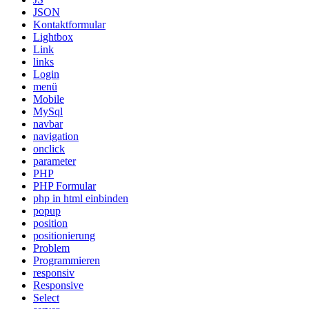
JSON
Kontaktformular
Lightbox
Link
links
Login
menü
Mobile
MySql
navbar
navigation
onclick
parameter
PHP
PHP Formular
php in html einbinden
popup
position
positionierung
Problem
Programmieren
responsiv
Responsive
Select