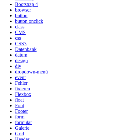
Bootstrap 4
browser
button
button onclick
class
CMS
css
CSS3
Datenbank
datum
design
div
dropdown-menü
event
Fehler
fixieren
Flexbox
float
Font
Footer
form
formular
Galerie
Grid
Header