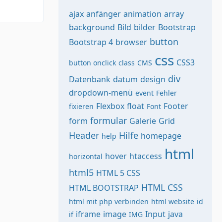
ajax
anfänger
animation
array
background
Bild
bilder
Bootstrap
button
Bootstrap 4
browser
css
CSS3
button onclick
class
CMS
div
Datenbank
datum
design
dropdown-menü
event
Fehler
Flexbox
float
Footer
fixieren
Font
formular
form
Galerie
Grid
Header
Hilfe
homepage
help
html
hover
htaccess
horizontal
html5
HTML 5 CSS
HTML CSS
HTML BOOTSTRAP
html mit php verbinden
html website
id
iframe
image
Input
java
if
IMG