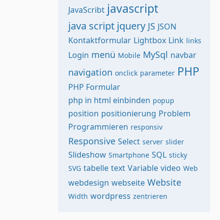
javascript
JavaScribt
java script
jquery
JS
JSON
Kontaktformular
Lightbox
Link
links
menü
MySql
Login
navbar
Mobile
PHP
navigation
onclick
parameter
PHP Formular
php in html einbinden
popup
position
positionierung
Problem
Programmieren
responsiv
Responsive
Select
server
slider
Slideshow
SQL
Smartphone
sticky
tabelle
text
Variable
video
SVG
Web
Website
webdesign
webseite
wordpress
Width
zentrieren