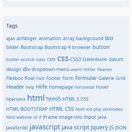
Tags
ajax
anfänger
animation
array
background
Bild
button
bilder
Bootstrap
Bootstrap 4
browser
css
CSS3
Datenbank
datum
button onclick
class
CMS
div
design
dropdown-menü
event
Fehler
fixieren
formular
Flexbox
float
Footer
form
Galerie
Grid
Font
Header
Hilfe
homepage
hover
help
horizontal
html
html5
htaccess
HTML 5 CSS
HTML CSS
HTML BOOTSTRAP
html mit php verbinden
iframe
image
Input
java
html website
id
if
IMG
javascript
java script
jquery
JS
JavaScribt
JSON