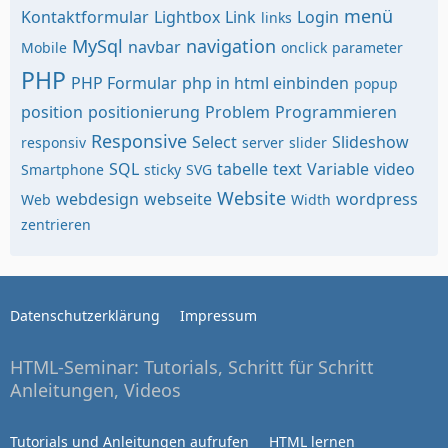
menü
Kontaktformular
Lightbox
Link
Login
links
MySql
navigation
navbar
Mobile
onclick
parameter
PHP
PHP Formular
php in html einbinden
popup
position
positionierung
Problem
Programmieren
Responsive
Select
Slideshow
responsiv
server
slider
SQL
tabelle
text
Variable
video
Smartphone
sticky
SVG
Website
webdesign
webseite
wordpress
Web
Width
zentrieren
Datenschutzerklärung
Impressum
HTML-Seminar: Tutorials, Schritt für Schritt
Anleitungen, Videos
Tutorials und Anleitungen aufrufen
HTML lernen