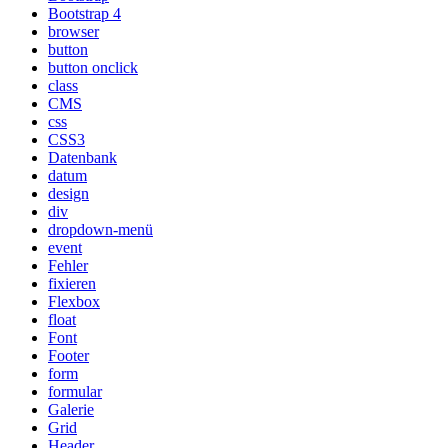
Bootstrap 4
browser
button
button onclick
class
CMS
css
CSS3
Datenbank
datum
design
div
dropdown-menü
event
Fehler
fixieren
Flexbox
float
Font
Footer
form
formular
Galerie
Grid
Header