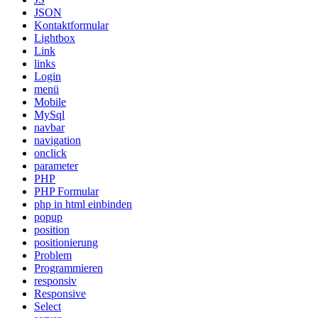
JSON
Kontaktformular
Lightbox
Link
links
Login
menü
Mobile
MySql
navbar
navigation
onclick
parameter
PHP
PHP Formular
php in html einbinden
popup
position
positionierung
Problem
Programmieren
responsiv
Responsive
Select