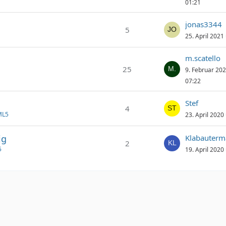
01:21
jonas3344
5
25. April 2021
m.scatello
25
9. Februar 20
07:22
Stef
4
ML5
23. April 2020
ig
Klabauter
2
5
19. April 2020