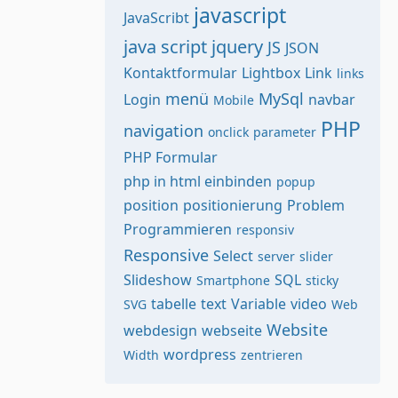
javascript
JavaScribt
java script
jquery
JS
JSON
Kontaktformular
Lightbox
Link
links
menü
MySql
Login
navbar
Mobile
PHP
navigation
onclick
parameter
PHP Formular
php in html einbinden
popup
position
positionierung
Problem
Programmieren
responsiv
Responsive
Select
server
slider
Slideshow
SQL
Smartphone
sticky
tabelle
text
Variable
video
SVG
Web
Website
webdesign
webseite
wordpress
Width
zentrieren