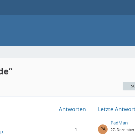
de“
Su
Antworten
Letzte Antwor
PadMan
1
27. Dezember
L5