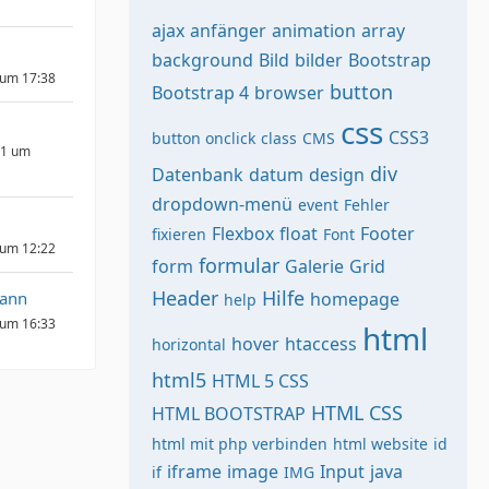
ajax
anfänger
animation
array
background
Bild
bilder
Bootstrap
 um 17:38
button
Bootstrap 4
browser
css
CSS3
button onclick
class
CMS
21 um
div
Datenbank
datum
design
dropdown-menü
event
Fehler
Flexbox
float
Footer
fixieren
Font
 um 12:22
formular
form
Galerie
Grid
Header
Hilfe
mann
homepage
help
 um 16:33
html
hover
htaccess
horizontal
html5
HTML 5 CSS
HTML CSS
HTML BOOTSTRAP
html mit php verbinden
html website
id
iframe
image
Input
java
if
IMG