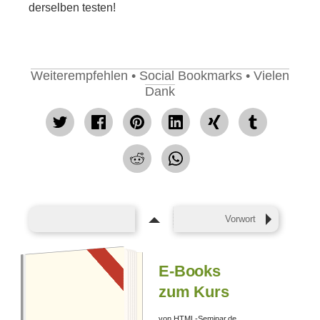
derselben testen!
Weiterempfehlen • Social Bookmarks • Vielen
Dank
tweet
Facebook
pin
mitteilen
teilen
teilen
teilen
it
teilen
Vorwort
E-Books
zum Kurs
von HTML-Seminar.de