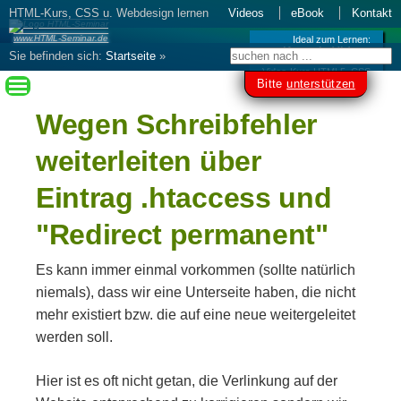
HTML-Kurs, CSS u. Webdesign lernen
Videos
eBook
Kontakt
www.HTML-Seminar.de
Ideal zum Lernen:
Kurs als Videos
Sie befinden sich:
Startseite
»
Video-Kurs HTML5, CSS
Suchmaschinenoptimierung – SEO
»
Bitte
unterstützen
mod_rewrite - URLs umwandeln
»
URL
Wegen Schreibfehler
wegen Schreibfehler weiterleiten
weiterleiten über
Eintrag .htaccess und
"Redirect permanent"
Es kann immer einmal vorkommen (sollte natürlich
niemals), dass wir eine Unterseite haben, die nicht
mehr existiert bzw. die auf eine neue weitergeleitet
werden soll.
Hier ist es oft nicht getan, die Verlinkung auf der