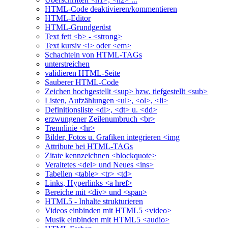
HTML-Code deaktivieren/kommentieren
HTML-Editor
HTML-Grundgerüst
Text fett <b> - <strong>
Text kursiv <i> oder <em>
Schachteln von HTML-TAGs
unterstreichen
validieren HTML-Seite
Sauberer HTML-Code
Zeichen hochgestellt <sup> bzw. tiefgestellt <sub>
Listen, Aufzählungen <ul>, <ol>, <li>
Definitionsliste <dl>, <dt> u. <dd>
erzwungener Zeilenumbruch <br>
Trennlinie <hr>
Bilder, Fotos u. Grafiken integrieren <img
Attribute bei HTML-TAGs
Zitate kennzeichnen <blockquote>
Veraltetes <del> und Neues <ins>
Tabellen <table> <tr> <td>
Links, Hyperlinks <a href>
Bereiche mit <div> und <span>
HTML5 - Inhalte strukturieren
Videos einbinden mit HTML5 <video>
Musik einbinden mit HTML5 <audio>