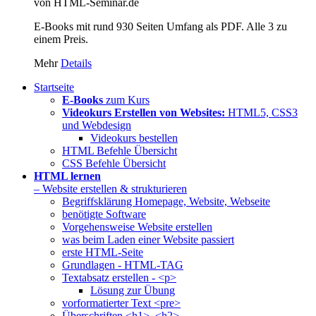
von HTML-Seminar.de
E-Books mit rund 930 Seiten Umfang als PDF. Alle 3 zu
einem Preis.
Mehr
Details
Startseite
E-Books
zum Kurs
Videokurs Erstellen von Websites:
HTML5, CSS3
und Webdesign
Videokurs bestellen
HTML Befehle Übersicht
CSS Befehle Übersicht
HTML lernen
– Website erstellen & strukturieren
Begriffsklärung Homepage, Website, Webseite
benötigte Software
Vorgehensweise Website erstellen
was beim Laden einer Website passiert
erste HTML-Seite
Grundlagen - HTML-TAG
Textabsatz erstellen - <p>
Lösung zur Übung
vorformatierter Text <pre>
Überschriften <h1>, <h2> ...