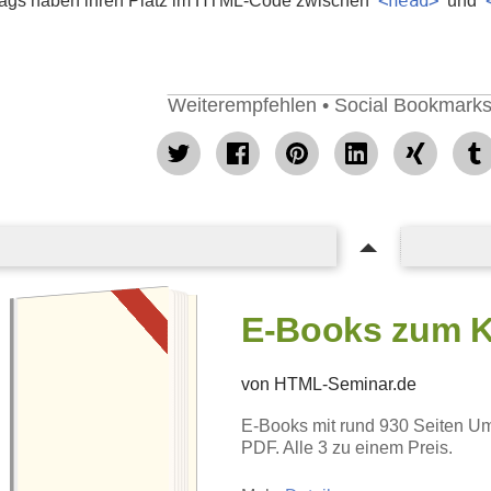
<head>
tags haben ihren Platz im HTML-Code zwischen
und
Weiterempfehlen • Social Bookmarks
tweet
Facebook
pin
mitteilen
teilen
teilen
it
E-Books zum 
von HTML-Seminar.de
E-Books mit rund 930 Seiten Um
E-BOOKS KAUFEN
PDF. Alle 3 zu einem Preis.