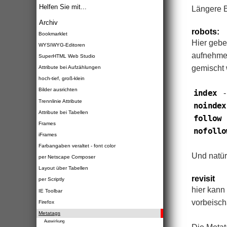
Helfen Sie mit...
Längere B
Archiv
robots:
Bookmarklet
Hier gebe
WYSIWYG-Editoren
aufnehmen 
SuperHTML Web Studio
gemischt
Attribute bei Aufzählungen
hoch-tief, groß-klein
Bilder ausrichten
index
Trennlinie Attribute
noinde
Attribute bei Tabellen
follow
Frames
nofoll
iFrames
Farbangaben veraltet - font color
Und natür
per Netscape Composer
Layout über Tabellen
revisit
per Scriptly
hier kann
IE Toolbar
vorbeisch
Firefox
Metatags
Auswirkung