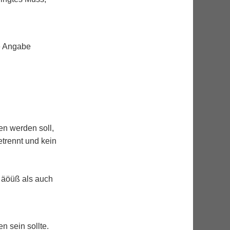
ie Angabe
n werden soll,
etrennt und kein
t äöüß als auch
n sein sollte.