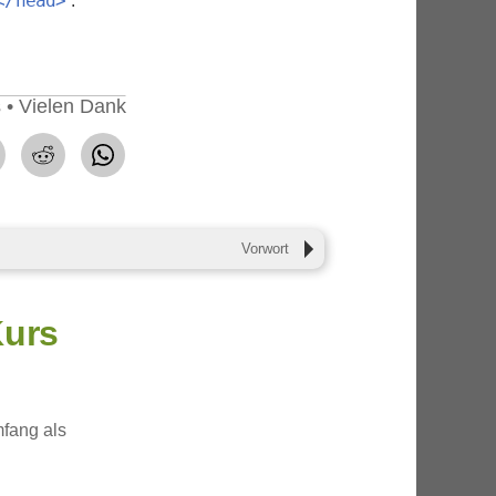
</head>
.
 • Vielen Dank
teilen
teilen
Vorwort
Kurs
fang als