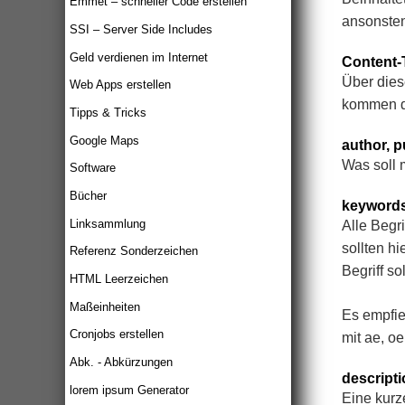
Emmet – schneller Code erstellen
ansonsten 
SSI – Server Side Includes
Geld verdienen im Internet
Content-
Über dies
Web Apps erstellen
kommen d
Tipps & Tricks
Google Maps
author, p
Was soll
Software
Bücher
keyword
Linksammlung
Alle Begr
sollten h
Referenz Sonderzeichen
Begriff so
HTML Leerzeichen
Maßeinheiten
Es empfie
Cronjobs erstellen
mit ae, o
Abk. - Abkürzungen
descripti
lorem ipsum Generator
Eine kurz