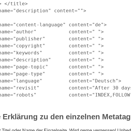
> </title>

name="description" content="">

name="content-language" content="de">

name="author"           content=" ">

name="publisher"        content=" ">

name="copyright"        content=" ">

name="keywords"         content=" ">

name="description"      content=" ">

name="page-topic"       content=" ">

name="page-type"        content=" ">

name="language"         content="Deutsch">

name="revisit"          content="After 30 days
 Erklärung zu den einzelnen Metatag
t Titel oder Name der Einzelseite. Wird gerne vergessen! Unbe