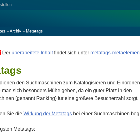
stellen
tes
»
Archiv
»
Metatags
:
Der
überabeitete Inhalt
findet sich unter
metatags-metaelemen
tags
dienen den Suchmaschinen zum Katalogisieren und Einordnen 
te man sich besonders Mühe geben, da ein guter Platz in den
inen (genannt Ranking) für eine größere Besucherzahl sorgt.
en Sie die
Wirkung der Metatags
bei einer Suchmaschinen beg
igsten Metatags: