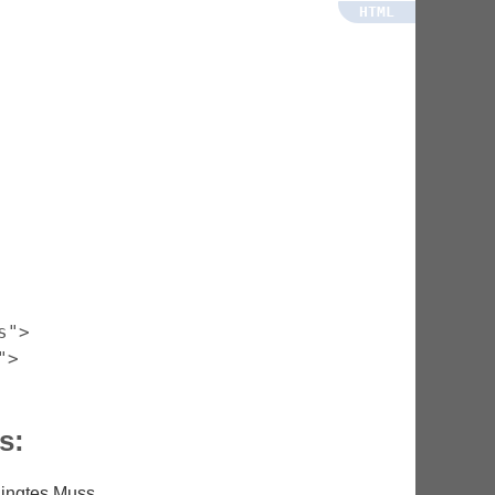
">

s:
dingtes Muss,