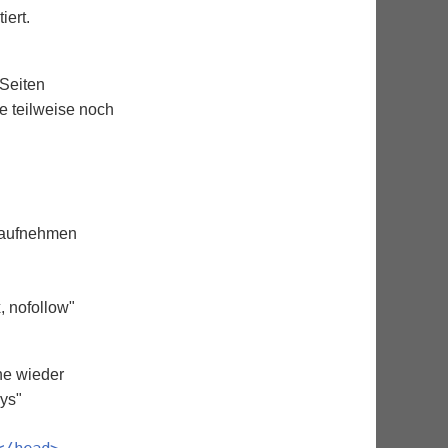
ert.
Seiten
ie teilweise noch
h aufnehmen
, nofollow"
ne wieder
ys"