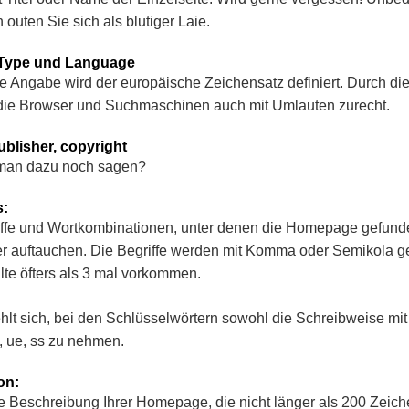
outen Sie sich als blutiger Laie.
Type und Language
e Angabe wird der europäische Zeichensatz definiert. Durch d
ie Browser und Suchmaschinen auch mit Umlauten zurecht.
ublisher, copyright
 man dazu noch sagen?
s:
iffe und Wortkombinationen, unter denen die Homepage gefunde
ier auftauchen. Die Begriffe werden mit Komma oder Semikola g
llte öfters als 3 mal vorkommen.
hlt sich, bei den Schlüsselwörtern sowohl die Schreibweise mi
e, ue, ss zu nehmen.
on:
e Beschreibung Ihrer Homepage, die nicht länger als 200 Zeiche