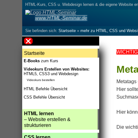
HTML-Kurs, CSS u. Webdesign lernen
& die eigene Website er
www.HTML-Seminar.de
Sie befinden sich:
Startseite
»
mehr zu HTML, CSS und Websi
WICHTIG
Startseite
E-Books
zum Kurs
Meta
Videokurs Erstellen von Websites:
HTML5, CSS3 und Webdesign
Videokurs bestellen
Metatags 
HTML Befehle Übersicht
Hier soll
Suchmasch
CSS Befehle Übersicht
Hier könn
HTML lernen
– Website erstellen &
strukturieren
Die wicht
CSS lernen